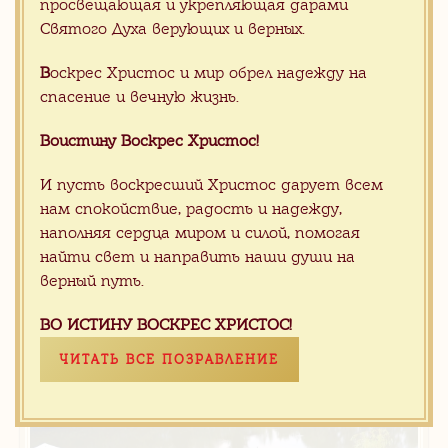
просвещающая и укрепляющая дарами
Святого Духа верующих и верных.
В
оскрес Христос и мир обрел надежду на
спасение и вечную жизнь.
Ступени из оникса
Воистину Воскрес Христос!
И пусть воскресший Христос дарует всем
нам спокойствие, радость и надежду,
наполняя сердца миром и силой, помогая
НАШИ КЛИЕНТЫ
найти свет и направить наши души на
верный путь.
Нашими клиентами стали приходы и
ВО ИСТИНУ ВОСКРЕС ХРИСТОС!
храмы Беларуси, России, Польши
ЧИТАТЬ ВСЕ ПОЗРАВЛЕНИЕ