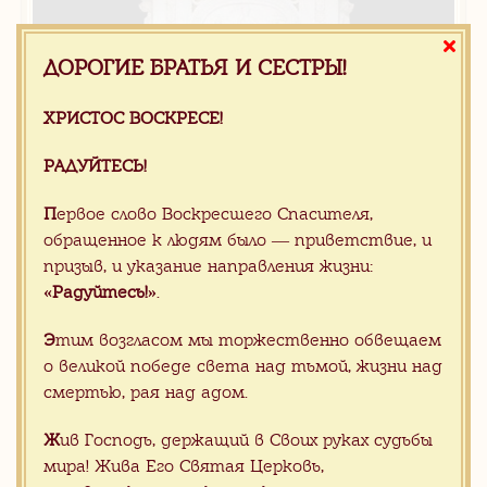
ДОРОГИЕ БРАТЬЯ И СЕСТРЫ!
ХРИСТОС ВОСКРЕСЕ!
РАДУЙТЕСЬ!
П
ервое слово Воскресшего Спасителя,
обращенное к людям было — приветствие, и
призыв, и указание направления жизни:
Каминные порталы из мрамора
«Радуйтесь!»
.
Э
тим возгласом мы торжественно обвещаем
о великой победе света над тьмой, жизни над
смертью, рая над адом.
Ж
ив Господь, держащий в Своих руках судьбы
мира! Жива Его Святая Церковь,