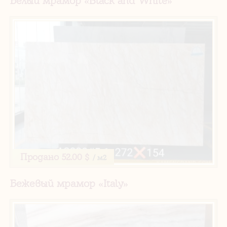
Белый мрамор «Black and White»
Продано
52.00 $
/ м2
Бежевый мрамор «Italy»