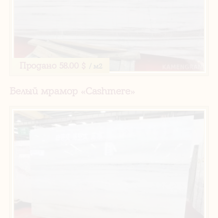
Продано
58.00 $
/ м2
Белый мрамор «Cashmere»