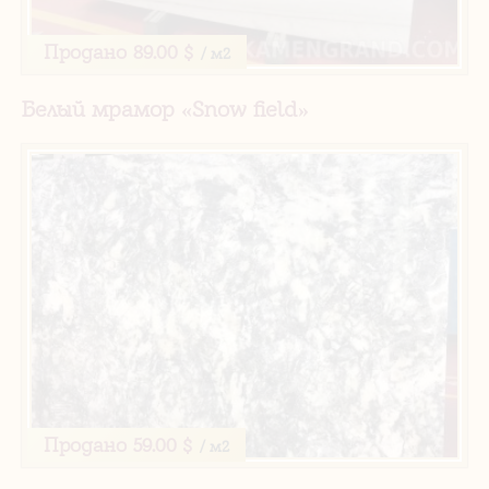
Продано
89.00 $
/ м2
Белый мрамор «Snow field»
Продано
59.00 $
/ м2