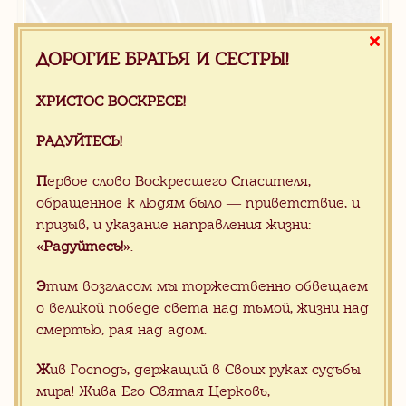
15.00 $
/ м.п.
ДОРОГИЕ БРАТЬЯ И СЕСТРЫ!
Мраморный плинтус
ХРИСТОС ВОСКРЕСЕ!
РАДУЙТЕСЬ!
П
ервое слово Воскресшего Спасителя,
обращенное к людям было — приветствие, и
призыв, и указание направления жизни:
«Радуйтесь!»
.
Э
тим возгласом мы торжественно обвещаем
о великой победе света над тьмой, жизни над
смертью, рая над адом.
Ж
ив Господь, держащий в Своих руках судьбы
35.00 $
/ м.п.
мира! Жива Его Святая Церковь,