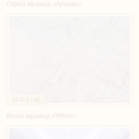
Серый мрамор «Лушань»
44.70 $
/ м2
Белый мрамор «White»