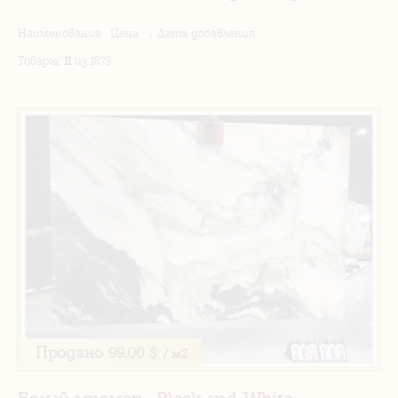
Наименование
Цена
↓ Дата добавления
Товары
:
11
из 1873
Продано
99.00 $
/ м2