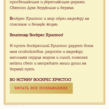
просвещающая и укрепляющая дарами
Мраморная кайма, борд из мраморной
Святого Духа верующих и верных.
мозаики для пола
В
оскрес Христос и мир обрел надежду на
спасение и вечную жизнь.
Воистину Воскрес Христос!
Каменный иконостас
(15)
И пусть воскресший Христос дарует всем
Продукция для храмов
(105)
нам спокойствие, радость и надежду,
наполняя сердца миром и силой, помогая
Каталог камня
(1181)
найти свет и направить наши души на
Изделия из камня
(438)
верный путь.
Гранитная плитка византийская
мозаика
ВО ИСТИНУ ВОСКРЕС ХРИСТОС!
(101)
Проекты
(79)
ЧИТАТЬ ВСЕ ПОЗРАВЛЕНИЕ
Наши клиенты
(1)
Акции
(29)