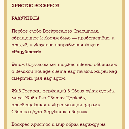
ХРИСТОС ВОСКРЕСЕ!
Все наши силы, знания и опыт мы
РАДУЙТЕСЬ!
вкладываем, чтобы каждый приход,
даже в далекой глубинке мог получить
П
ервое слово Воскресшего Спасителя,
заказ на свое имя прямо из Китая, -
обращенное к людям было — приветствие, и
без риска и проблем, связанных с
призыв, и указание направления жизни:
организацией международной
«Радуйтесь!»
.
поставки прямо к вратам храма.
Э
тим возгласом мы торжественно обвещаем
о великой победе света над тьмой, жизни над
смертью, рая над адом.
Хотите сделать заказ, но не
знаете с чего начать?
Ж
ив Господь, держащий в Своих руках судьбы
мира! Жива Его Святая Церковь,
Отправьте заявку на консультацию с
просвещающая и укрепляющая дарами
Вашими пожелания. Мы с радостью
Святого Духа верующих и верных.
Вам поможем
В
оскрес Христос и мир обрел надежду на