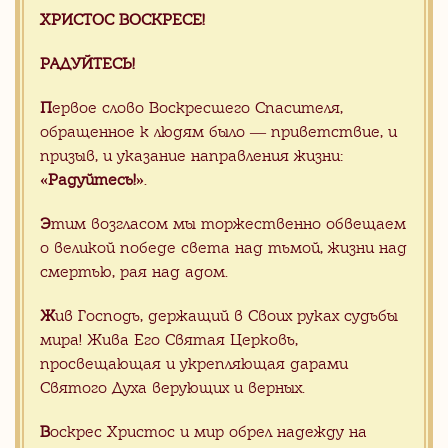
ХРИСТОС ВОСКРЕСЕ!
Все наши силы, знания и опыт мы
РАДУЙТЕСЬ!
вкладываем, чтобы каждый приход,
даже в далекой глубинке мог получить
П
ервое слово Воскресшего Спасителя,
заказ на свое имя прямо из Китая, -
обращенное к людям было — приветствие, и
без риска и проблем, связанных с
призыв, и указание направления жизни:
организацией международной
«Радуйтесь!»
.
поставки прямо к вратам храма.
Э
тим возгласом мы торжественно обвещаем
о великой победе света над тьмой, жизни над
смертью, рая над адом.
Хотите сделать заказ, но не
знаете с чего начать?
Ж
ив Господь, держащий в Своих руках судьбы
мира! Жива Его Святая Церковь,
Отправьте заявку на консультацию с
просвещающая и укрепляющая дарами
Вашими пожелания. Мы с радостью
Святого Духа верующих и верных.
Вам поможем
В
оскрес Христос и мир обрел надежду на