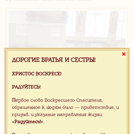
ДОРОГИЕ БРАТЬЯ И СЕСТРЫ!
ХРИСТОС ВОСКРЕСЕ!
РАДУЙТЕСЬ!
45.00 $
/ m2
П
ервое слово Воскресшего Спасителя,
Внутренняя облицовка стен церкви
обращенное к людям было — приветствие, и
гранитом
призыв, и указание направления жизни:
«Радуйтесь!»
.