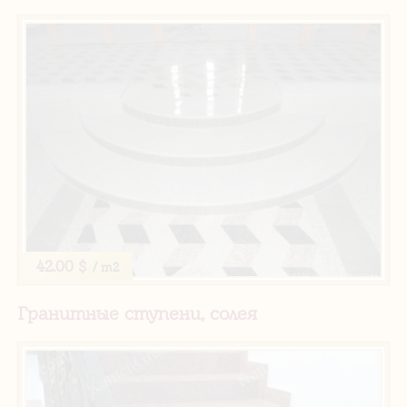
42.00 $
/ m2
Гранитные ступени, солея