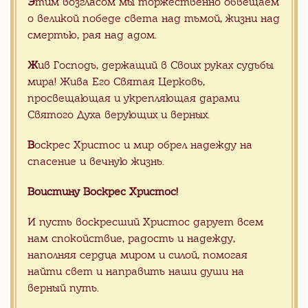
Э
тим возгласом мы торжественно обвещаем
о великой победе света над тьмой, жизни над
смертью, рая над адом.
Ж
ив Господь, держащий в Своих руках судьбы
мира! Жива Его Святая Церковь,
просвещающая и укрепляющая дарами
Святого Духа верующих и верных.
В
оскрес Христос и мир обрел надежду на
спасение и вечную жизнь.
56.00 $
/ m2
Воистину Воскрес Христос!
Внутренняя облицовка стен церкви
гранитом
И пусть воскресший Христос дарует всем
нам спокойствие, радость и надежду,
наполняя сердца миром и силой, помогая
найти свет и направить наши души на
верный путь.
Каменный иконостас
(15)