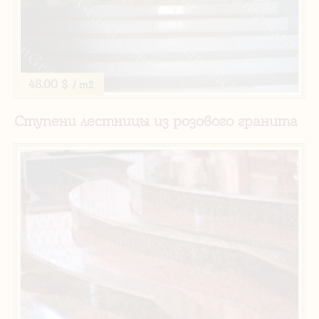
48.00 $
/ m2
Ступени лестницы из розового гранита