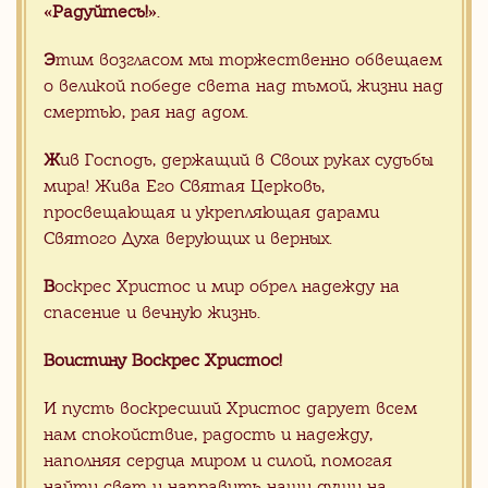
«Радуйтесь!»
.
Отправьте заявку на консультацию с
Вашими пожелания. Мы с радостью
Вам поможем
Э
тим возгласом мы торжественно обвещаем
о великой победе света над тьмой, жизни над
смертью, рая над адом.
Ж
ив Господь, держащий в Своих руках судьбы
мира! Жива Его Святая Церковь,
просвещающая и укрепляющая дарами
Святого Духа верующих и верных.
В
оскрес Христос и мир обрел надежду на
спасение и вечную жизнь.
Воистину Воскрес Христос!
И пусть воскресший Христос дарует всем
нам спокойствие, радость и надежду,
наполняя сердца миром и силой, помогая
найти свет и направить наши души на