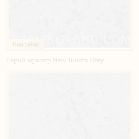
Под заказ
Серый мрамор New Tundra Grey