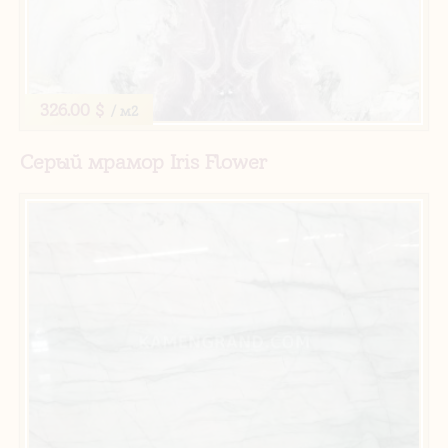
326.00 $
/ м2
Серый мрамор Iris Flower