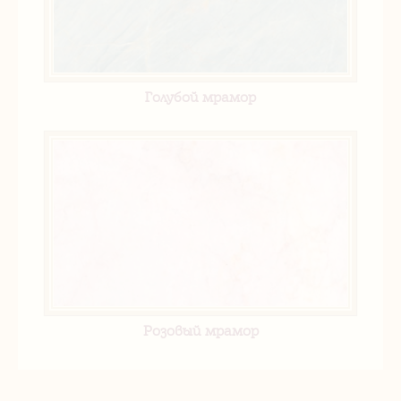
Голубой мрамор
Розовый мрамор