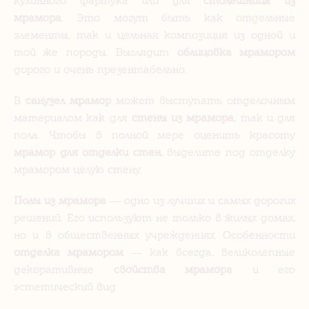
кухонного фартука или для
столешница из
мрамора
. Это могут быть как отдельные
элементы, так и цельная композиция из одной и
той же породы. Выглядит
облицовка мрамором
дорого и очень презентабельно.
В
санузел мрамор
может выступать отделочным
материалом как для
стены из мрамора
, так и для
пола. Чтобы в полной мере оценить красоту
мрамор для отделки стен
, выделите под отделку
мрамором целую стену.
Полы из мрамора
— одно из лучших и самых дорогих
решений. Его используют не только в жилых домах,
но и в общественных учреждениях. Особенности
отделка мрамором
— как всегда, великолепные
декоративные
свойства мрамора
и его
эстетический вид.