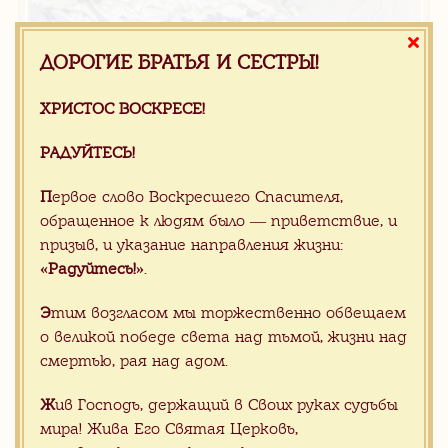
ДОРОГИЕ БРАТЬЯ И СЕСТРЫ!
ХРИСТОС ВОСКРЕСЕ!
РАДУЙТЕСЬ!
П
ервое слово Воскресшего Спасителя,
Под заказ
обращенное к людям было — приветствие, и
призыв, и указание направления жизни:
Серый мрамор Mountain Stream
«Радуйтесь!»
.
Э
тим возгласом мы торжественно обвещаем
о великой победе света над тьмой, жизни над
смертью, рая над адом.
Ж
ив Господь, держащий в Своих руках судьбы
мира! Жива Его Святая Церковь,