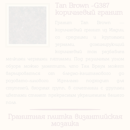
Tan Brown -G387
коричневый гранит
Гранит Tan Brown —
коричневый гранит из Индии,
со средними и крупными
зернами, доминирующий
коричневый тон разбавлен
мелкими черными пятнами. Под различным углом
обзора можно заметить, что Тан Браун может
варьироваться от бледно-каштанового до
розовато-лилового. Идеально подходит для
ступеней, входных групп, в сочетании с другими
цветами станет прекрасным украшением вашего
пола.
Гранитная плитка византийская
мозаика