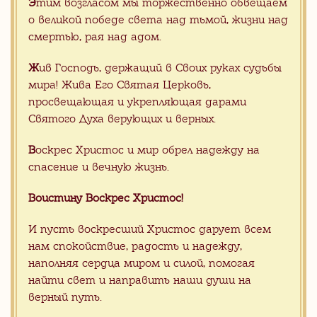
Презентация Гранитная плитка
Э
тим возгласом мы торжественно обвещаем
Византийская мозаика
о великой победе света над тьмой, жизни над
смертью, рая над адом.
Ж
ив Господь, держащий в Своих руках судьбы
Статьи
мира! Жива Его Святая Церковь,
CМОТРЕТЬ ВСЕ
просвещающая и укрепляющая дарами
Апрель 2025, Китай,
Святого Духа верующих и верных.
предчувствие…..
В
оскрес Христос и мир обрел надежду на
спасение и вечную жизнь.
Воистину Воскрес Христос!
Новости
CМОТРЕТЬ ВСЕ
И пусть воскресший Христос дарует всем
Апрель 2025, Китай,
предчувствие…..
нам спокойствие, радость и надежду,
наполняя сердца миром и силой, помогая
найти свет и направить наши души на
ХРИСТОС ВОСКРЕСЕ!
РАДУЙТЕСЬ!
верный путь.