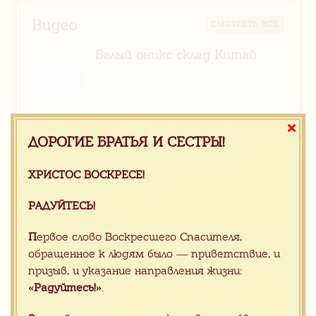
Видео
CМОТРЕТЬ ВСЕ
Белый оникс склад Китай
Серый мрамор на складе в
ДОРОГИЕ БРАТЬЯ И СЕСТРЫ!
Китае
ХРИСТОС ВОСКРЕСЕ!
РАДУЙТЕСЬ!
П
ервое слово Воскресшего Спасителя,
обращенное к людям было — приветствие, и
Полезные материалы
призыв, и указание направления жизни:
«Радуйтесь!»
.
Прайс гранитной плитки ОПТ FOB
XIAMEN