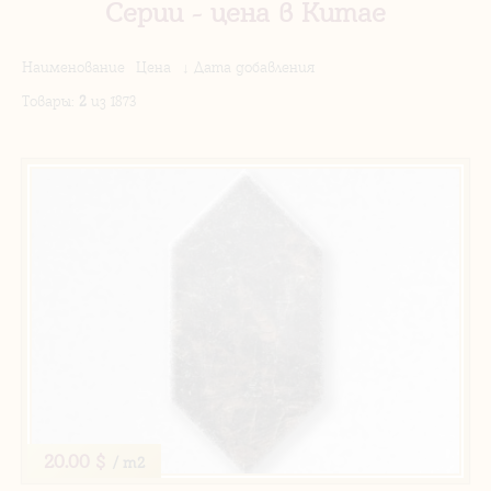
Серии - цена в Китае
Наименование
Цена
↓ Дата добавления
Товары
:
2
из 1873
20.00 $
/ m2