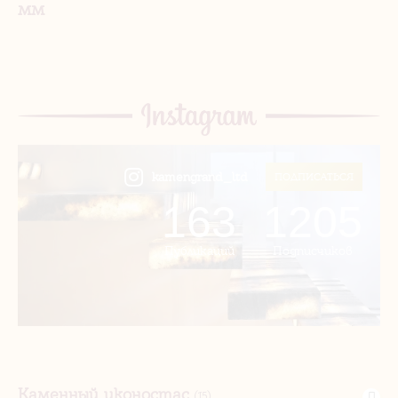
мм
kamengrand_ltd
ПОДПИСАТЬСЯ
163
1205
Публикаций
Подписчиков
Каменный иконостас
(15)