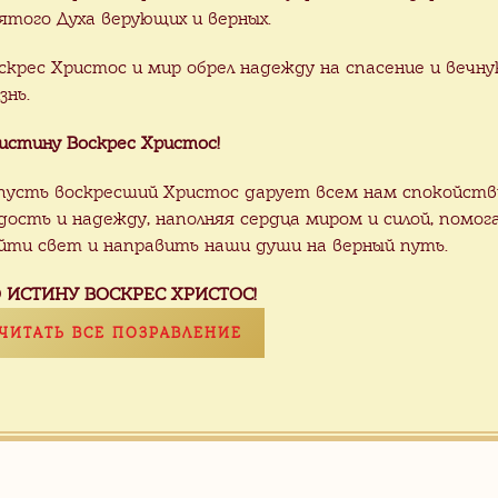
agram
!
ятого Духа верующих и верных.
скрес Христос и мир обрел надежду на спасение и вечн
знь.
ьшие партии плитки можно купить
со с
истину Воскрес Христос!
тельно пишите нам, узнавайте о товаре 
ересовал!
пусть воскресший Христос дарует всем нам спокойств
дость и надежду, наполняя сердца миром и силой, помог
майте о доставке, мы позаботимся о ней 
йти свет и направить наши души на верный путь.
е смелее, напишите нам!
 ИСТИНУ ВОСКРЕС ХРИСТОС!
ЧИТАТЬ ВСЕ ПОЗРАВЛЕНИЕ
УТЬСЯ НАЗАД