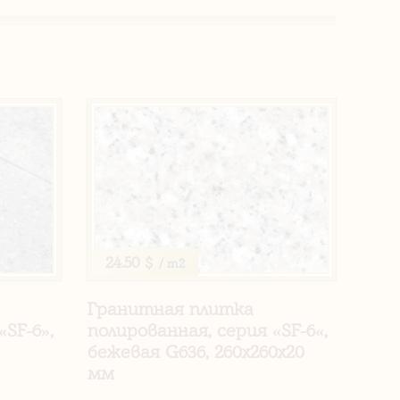
24.50 $
/ m2
Гранитная плитка
«SF-6»,
полированная, серия «SF-6«,
бежевая G636, 260х260х20
мм