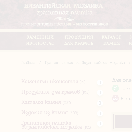
КАМЕННЫЙ
ПРОДУКЦИЯ
КАТАЛОГ
ИКОНОСТАС
ДЛЯ ХРАМОВ
КАМНЯ
И
Главная
/
Гранитная плитка византийская мозаика
/
Для оп
Каменный иконостас
(15)
Тел
Продукция для храмов
(105)
E-ma
Каталог камня
(1181)
Изделия из камня
(438)
Гранитная плитка
византийская мозаика
(101)