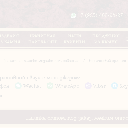
+7 (925) 468-94-27
ИЗДЕЛИЯ
ГРАНИТНАЯ
НАШИ
ПРОДУКЦИЯ
З КАМНЯ
ПЛИТКА ОПТ
КЛИЕНТЫ
ИЗ КАМНЯ
Гранитная плитка мозаика полированная
/
Коричневый гранит
еративной связи с менеджером:
ефон
Wechat
WhatsApp
Viber
Sky
il
Плитка оптом, под заказ, мелким опт