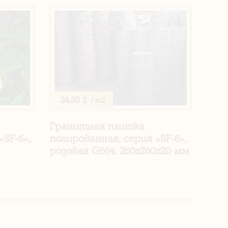
24.50 $
/ m2
Гранитная плитка
«SF-6«,
полированная, серия «SF-6«,
розовая G664, 260х260х20 мм