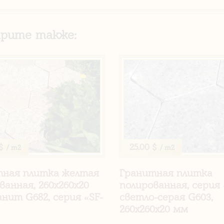
рите также:
$
25.00 $
/ m2
/ m2
тная плитка желтая
Гранитная плитка
ванная, 260х260х20
полированная, серия 
анит G682, серия «SF-
светло-серая G603,
260х260х20 мм