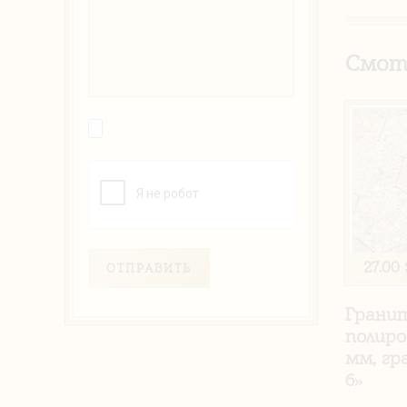
Смот
27.00 
ОТПРАВИТЬ
Грани
полиро
мм, гр
6»