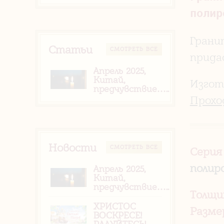
полир
Грани
Статьи
CМОТРЕТЬ ВСЕ
прида
Апрель 2025,
Китай,
Изгот
предчувствие…..
Прохо
Новости
CМОТРЕТЬ ВСЕ
Серия
полир
Апрель 2025,
Китай,
предчувствие…..
Толщи
ХРИСТОС
Разме
ВОСКРЕСЕ!