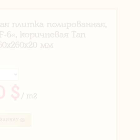
ая плитка полированная,
F-6«, коричневая Tan
60х260х20 мм
0 $
/ m2
ЗАЯВКУ