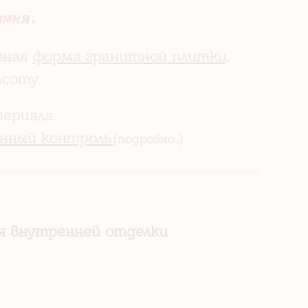
амня.
рная
форма гранитной плитки,
соту.
ериала.
нный контроль.
(подробно..)
ля внутренней отделки