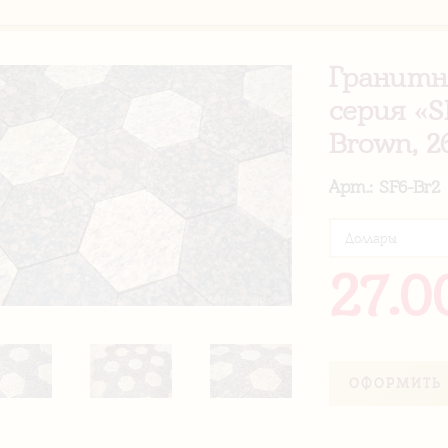
Гранитн
серия «S
Brown, 2
Арт.: SF6-Br2
27.0
ОФОРМИТЬ 