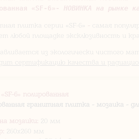
ованная «SF-6»- 
НОВИНКА на рынке к
тная плитка серии «SF-6»
-
самая популя
ет любой площадке эксклюзивность и кра
авливается из экологически чистого мат
дит сертификацию качества и радиацио
 «
SF-6
» полированная
ованная гранитная плитка - мозаика - д
на мозаики:
20 мм
р:
260x260 мм