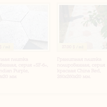
$
27.00 $
/ m2
/ m2
тная плитка
Гранитная плитка
ванная, серия «SF-6«,
полированная, серия 
ndian Purple,
красная China Red,
0х20 мм
260х260х20 мм.