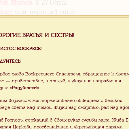
$ 27.0/m2
Fob Xiamen:
аказ:
мин. партия 1 ящик
:
коричневый
м2 - 54 кг
ОРОГИЕ БРАТЬЯ И СЕСТРЫ!
вка:
1 ящик -15 м2
ИСТОС ВОСКРЕСЕ!
вка:
в любой порт РФ
аботаем логистику доставки по
ДУЙТЕСЬ!
рвое слово Воскресшего Спасителя, обращенное к людя
ло — приветствие, и призыв, и указание направления
авим в любой порт РФ!
зни:
«Радуйтесь!»
.
им возгласом мы торжественно обвещаем о великой
беде света над тьмой, жизни над смертью, рая над адо
роводим Акции! Следите за акц
ив Господь, держащий в Своих руках судьбы мира! Жива Е
ятая Церковь, просвещающая и укрепляющая дарами