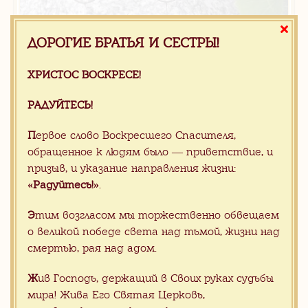
35.00 $
ДОРОГИЕ БРАТЬЯ И СЕСТРЫ!
/ m2
Гранитная плитка полированная серая,
ХРИСТОС ВОСКРЕСЕ!
серия FLOWER
РАДУЙТЕСЬ!
П
ервое слово Воскресшего Спасителя,
обращенное к людям было — приветствие, и
призыв, и указание направления жизни:
«Радуйтесь!»
.
Э
тим возгласом мы торжественно обвещаем
о великой победе света над тьмой, жизни над
смертью, рая над адом.
Ж
ив Господь, держащий в Своих руках судьбы
мира! Жива Его Святая Церковь,
Продано
25.00 $
/ м2