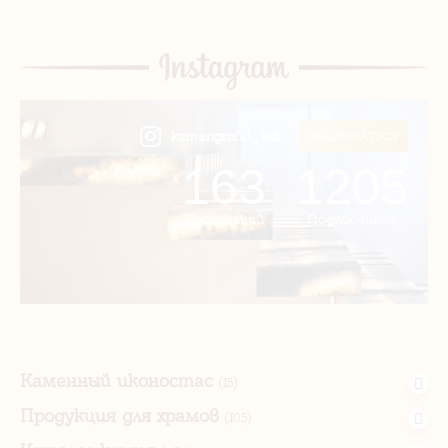
kamengrand_ltd
ПОДПИСАТЬСЯ
163
1205
Публикаций
Подписчиков
Каменный иконостас
(15)
Продукция для храмов
(105)