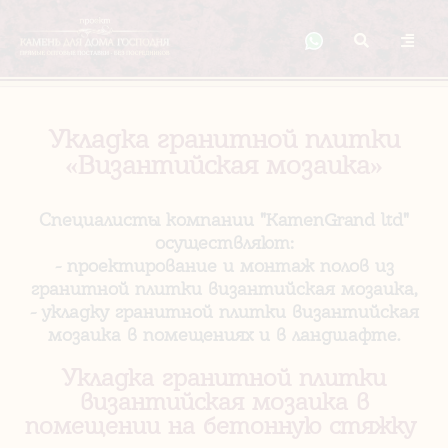
Укладка гранитной плитки
«Византийская мозаика»
Специалисты компании "KamenGrand ltd"
осуществляют:
- проектирование и монтаж полов из
гранитной плитки византийская мозаика
,
- укладку гранитной плитки византийская
мозаика
в помещениях и в ландшафте.
Укладка гранитной плитки
византийская мозаика в
помещении на бетонную стяжку