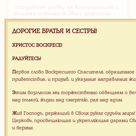
Отправьте заявку на консультацию с
Вашими пожелания. Мы с радостью
Вам поможем
ДОРОГИЕ БРАТЬЯ И СЕСТРЫ!
ХРИСТОС ВОСКРЕСЕ!
РАДУЙТЕСЬ!
П
ервое слово Воскресшего Спасителя, обращенное
приветствие, и призыв, и указание направления жи
Э
тим возгласом мы торжественно обвещаем о вел
над тьмой, жизни над смертью, рая над адом.
Ж
ив Господь, держащий в Своих руках судьбы мира
Церковь, просвещающая и укрепляющая дарами Св
и верных.