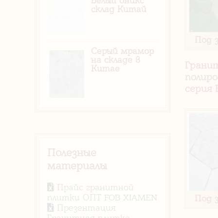
Белый оникс
склад Китай
Под 
Серый мрамор
на складе в
Грани
Китае
полиро
серия
Полезные
материалы
Прайс гранитной
плитки ОПТ FOB XIAMEN
Под 
Презентация
Гранитная плитка