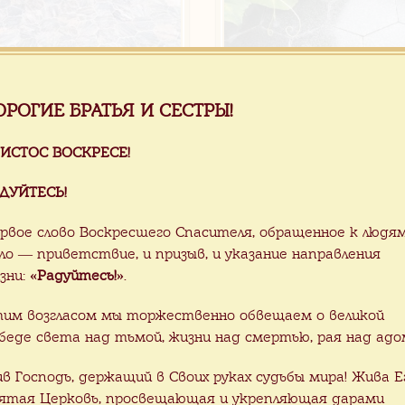
ОРОГИЕ БРАТЬЯ И СЕСТРЫ!
$
35.00 $
/ м2
/ м2
ИСТОС ВОСКРЕСЕ!
тная плитка
Гранитная плитка
ДУЙТЕСЬ!
ванная мультиколор,
РАСПРОДАЖА полиро
рвое слово Воскресшего Спасителя, обращенное к людя
 FLOWER
темно-серая, серия S
ло — приветствие, и призыв, и указание направления
зни:
«Радуйтесь!»
.
им возгласом мы торжественно обвещаем о великой
беде света над тьмой, жизни над смертью, рая над адо
ив Господь, держащий в Своих руках судьбы мира! Жива Е
ятая Церковь, просвещающая и укрепляющая дарами