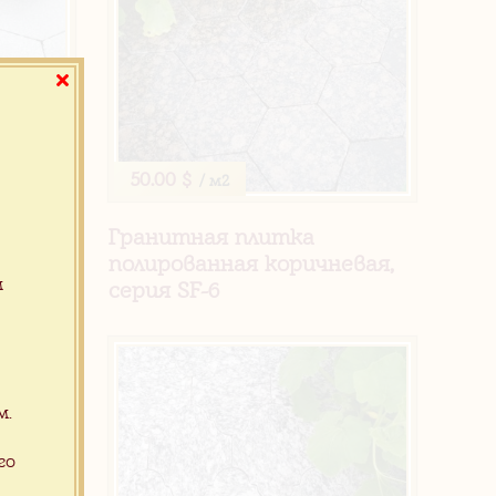
50.00 $
/ м2
Гранитная плитка
ванная
полированная коричневая,
м
F-6
серия SF-6
м.
го