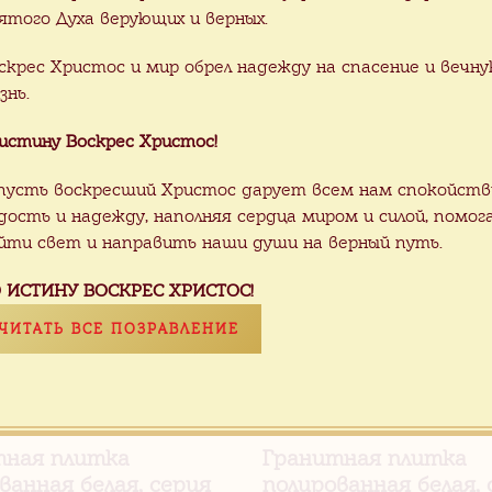
ятого Духа верующих и верных.
заказ
25.00 $
/ м2
скрес Христос и мир обрел надежду на спасение и вечн
знь.
тная плитка
Гранитная плитка
ванная бежевая,
полированная бежева
истину Воскрес Христос!
 FLOWER
серия FLOWER
пусть воскресший Христос дарует всем нам спокойств
дость и надежду, наполняя сердца миром и силой, помог
йти свет и направить наши души на верный путь.
 ИСТИНУ ВОСКРЕС ХРИСТОС!
ЧИТАТЬ ВСЕ ПОЗРАВЛЕНИЕ
ано
25.00 $
50.00 $
/ м2
/ м2
тная плитка
Гранитная плитка
ванная белая, серия
полированная белая, 