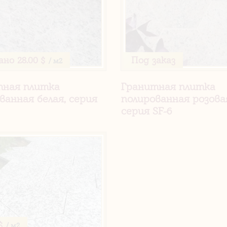
ано
28.00 $
Под заказ
/ м2
тная плитка
Гранитная плитка
ванная белая, серия
полированная розова
серия SF-6
$
/ м2