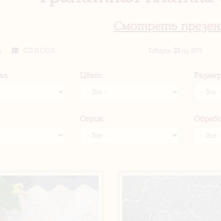
Смотреть презе
А
СПИСОК
Товары
:
25
из 1873
л:
Цвет:
Размер
Серия:
Обраб