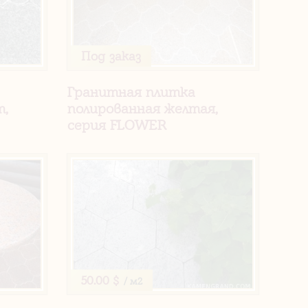
Под заказ
Гранитная плитка
т,
полированная желтая,
серия FLOWER
50.00 $
/ м2