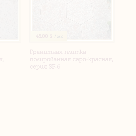
45.00 $
/ м2
Гранитная плитка
я,
полированная серо-красная,
серия SF-6