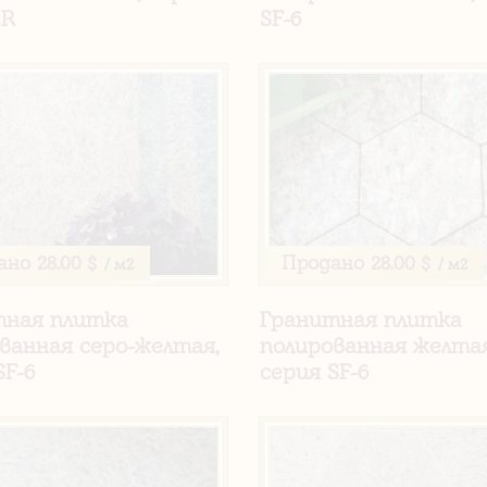
ER
SF-6
ано
28.00 $
Продано
28.00 $
/ м2
/ м2
тная плитка
Гранитная плитка
ванная серо-желтая,
полированная желтая
SF-6
серия SF-6