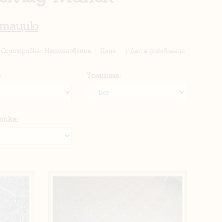
нтацию
Сортировка:
Наименование
·
Цена
·
↓ Дата добавления
:
Толщина:
отка: