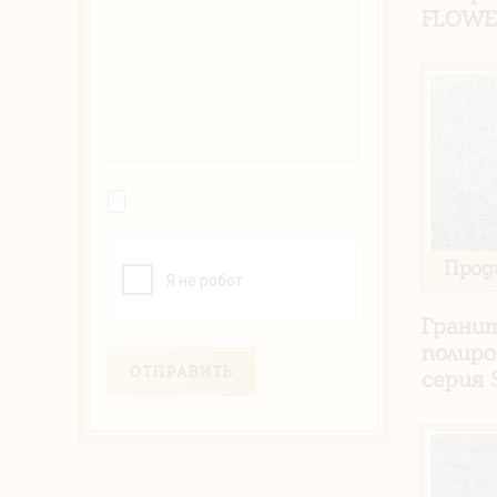
FLOW
Прод
Грани
полиро
ОТПРАВИТЬ
серия 