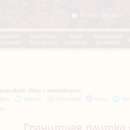
+7 (925) 468-94-27
ИЗДЕЛИЯ
ГРАНИТНАЯ
НАШИ
ПРОДУКЦИЯ
З КАМНЯ
ПЛИТКА ОПТ
КЛИЕНТЫ
ИЗ КАМНЯ
еративной связи с менеджером:
ефон
Wechat
WhatsApp
Viber
Sky
il
Гранитная плитка 