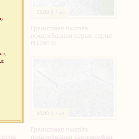
35.00 $
/ m2
ую
Гранитная плитка
я,
полированная серая, серия
FLOWER
ие,
ая
45.00 $
/ м2
Гранитная плитка
серия
полированная серо-голубая,