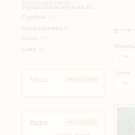
Гранитная плитка
византийская мозаика
(101)
Проекты
(79)
Наши клиенты
(1)
СЕТК
Акции
(29)
Материа
Цены
(73)
Объем:
Акции
CМОТРЕТЬ ВСЕ
Видео
CМОТРЕТЬ ВСЕ