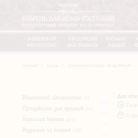
КАМЕННЫЙ
ПРОДУКЦИЯ
КАТАЛОГ
ИКОНОСТАС
ДЛЯ ХРАМОВ
КАМНЯ
И
Главная
/
Цены
/
Гранитная плитка склад Минск
Для оп
Каменный иконостас
(15)
Тел
Продукция для храмов
(105)
E-ma
Каталог камня
(1179)
Изделия из камня
(438)