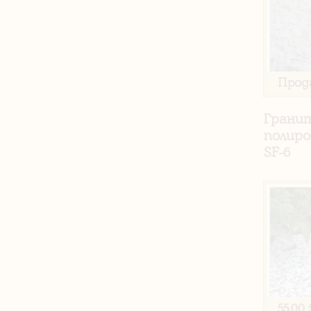
Прод
Грани
полиро
SF-6
55.00 