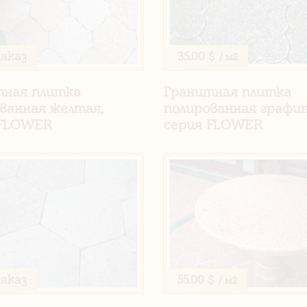
заказ
35.00 $
/ м2
тная плитка
Гранитная плитка
ванная желтая,
полированная графи
 FLOWER
серия FLOWER
заказ
55.00 $
/ м2