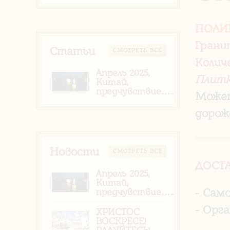
ПОЛИ
Грани
Статьи
CМОТРЕТЬ ВСЕ
Колич
Апрель 2025,
Плитк
Китай,
предчувствие…..
Может
дорож
Новости
CМОТРЕТЬ ВСЕ
ДОСТ
Апрель 2025,
Китай,
- Сам
предчувствие…..
- Орг
ХРИСТОС
ВОСКРЕСЕ!