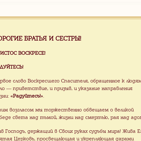
а полированная серия «SF-6»
:
белый с серым
ОРОГИЕ БРАТЬЯ И СЕСТРЫ!
ЕР:
260х260х20 мм
ЧЕСТВО:
3.1 м2
ИСТОС ВОСКРЕСЕ!
:
$28.0/м2
см. ниже таблицу
ДУЙТЕСЬ!
ОБ ПРОИЗВОДСТВА:
колотая
рвое слово Воскресшего Спасителя, обращенное к людя
авливается из гранитных плит толщиной
ло — приветствие, и призыв, и указание направления
ывается
со швом 5 мм в ландшафте.
зни:
«Радуйтесь!»
.
кладке в помещениях, на балконах и тер
им возгласом мы торжественно обвещаем о великой
нительной обработки краев
для уменьше
беде света над тьмой, жизни над смертью, рая над адо
ежду плитками внутри помещений
фуг
ив Господь, держащий в Своих руках судьбы мира! Жива Е
.
ятая Церковь, просвещающая и укрепляющая дарами