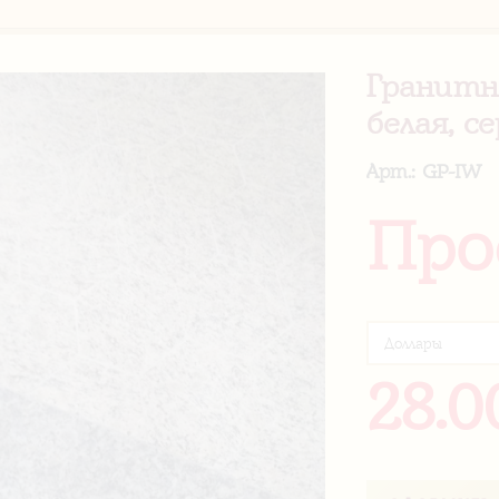
Гранитн
белая, с
Арт.: GP-IW
Про
28.0