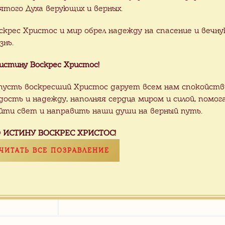
дшафте швы фугуют по желанию.
ятого Духа верующих и верных.
ЛЬЗОВАНИЕ:
гранитная плитка уличная, 
скрес Христос и мир обрел надежду на спасение и вечн
тная плитка для дорожек, гранитная пл
знь.
а толщина 20 мм, гранитная плитка на 
истину Воскрес Христос!
ников, гранитная плитка для могилы, гр
а в ванную, гранитная плитка на кухню.
пусть воскресший Христос дарует всем нам спокойств
дость и надежду, наполняя сердца миром и силой, помог
йти свет и направить наши души на верный путь.
 ИСТИНУ ВОСКРЕС ХРИСТОС!
 «SF-6»
ЧИТАТЬ ВСЕ ПОЗРАВЛЕНИЕ
Гранит
Размер /
 с серым
Индийский белый
260х260 м