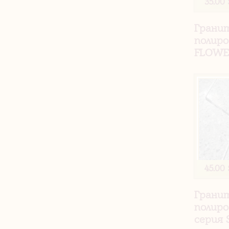
35.00 
Грани
полиро
FLOW
45.00 
Грани
полиро
серия 