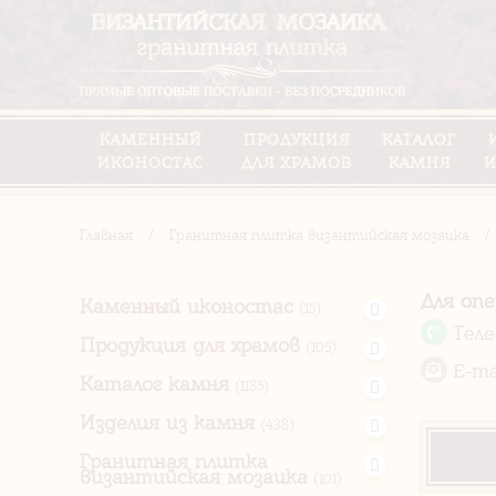
КАМЕННЫЙ
ПРОДУКЦИЯ
КАТАЛОГ
ИКОНОСТАС
ДЛЯ ХРАМОВ
КАМНЯ
И
Главная
/
Гранитная плитка византийская мозаика
/
Для оп
Каменный иконостас
(15)
Тел
Продукция для храмов
(105)
E-ma
Каталог камня
(1185)
Изделия из камня
(438)
Гранитная плитка
византийская мозаика
(101)