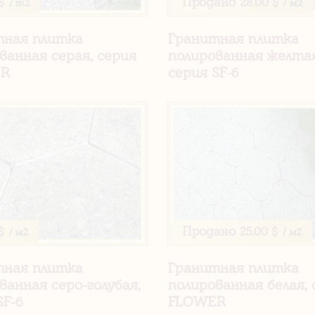
$
Продано
28.00 $
/ m2
/ м2
тная плитка
Гранитная плитка
ванная серая, серия
полированная желтая
ER
серия SF-6
$
Продано
25.00 $
/ м2
/ м2
тная плитка
Гранитная плитка
ванная серо-голубая,
полированная белая, 
SF-6
FLOWER