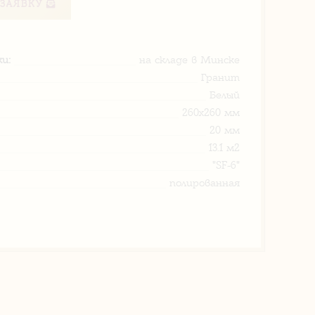
ЗАЯВКУ
и:
на складе в Минске
Гранит
Белый
260х260 мм
20 мм
13.1 м2
"SF-6"
полированная