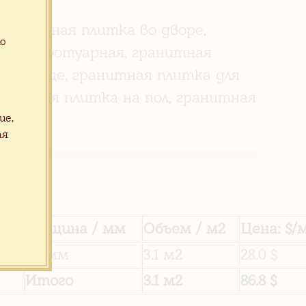
гранитная плитка во дворе,
ую
итка тротуарная, гранитная
кладбище, гранитная плитка для
анитная плитка на пол, гранитная
ие,
ая
мм
Толщина / мм
Объем / м2
Цена: $/
м
20 мм
3.1 м2
28.0 $
Итого
3.1 м2
86.8 $