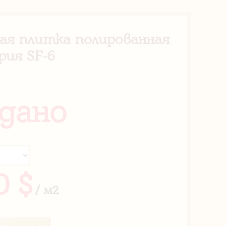
ая плитка полированная
ерия SF-6
дано
0 $
/ м2