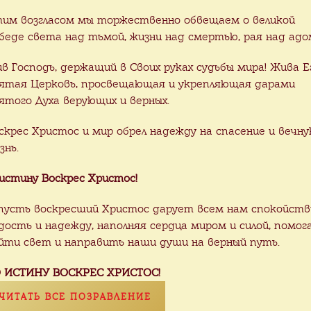
им возгласом мы торжественно обвещаем о великой
беде света над тьмой, жизни над смертью, рая над адо
ив Господь, держащий в Своих руках судьбы мира! Жива Е
ятая Церковь, просвещающая и укрепляющая дарами
ятого Духа верующих и верных.
скрес Христос и мир обрел надежду на спасение и вечн
знь.
истину Воскрес Христос!
пусть воскресший Христос дарует всем нам спокойств
дость и надежду, наполняя сердца миром и силой, помог
йти свет и направить наши души на верный путь.
 ИСТИНУ ВОСКРЕС ХРИСТОС!
ЧИТАТЬ ВСЕ ПОЗРАВЛЕНИЕ