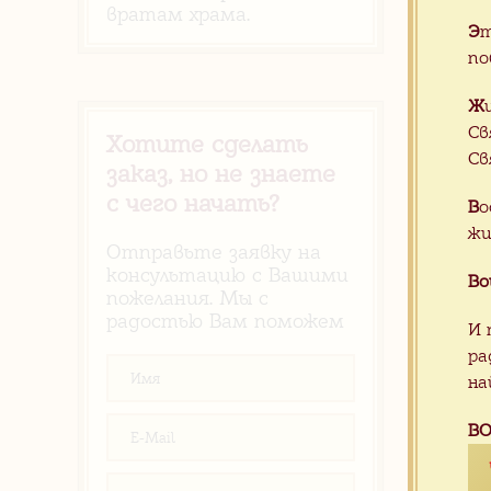
вратам храма.
Э
т
по
Ж
Св
Хотите сделать
Св
заказ, но не знаете
с чего начать?
В
о
жи
Отправьте заявку на
консультацию с Вашими
Во
пожелания. Мы с
радостью Вам поможем
И 
ра
на
ВО