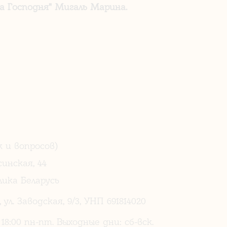
 Господня" Мигаль Марина.
 и вопросов)
синская, 44
ика Беларусь
, ул. Заводская, 9/3, УНП 691814020
18:00 пн-пт. Выходные дни: сб-вск.