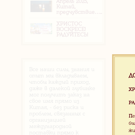
Апрель 2025,
Китай,
предчувствие…..
ХРИСТОС
ВОСКРЕСЕ!
РАДУЙТЕСЬ!
Все наши силы, знания и
Д
опыт мы вкладываем,
чтобы каждый приход,
даже в далекой глубинке
ХР
мог получить заказ на
свое имя прямо из
РА
Китая, - без риска и
проблем, связанных с
П
е
организацией
бы
международной
жи
поставки прямо к