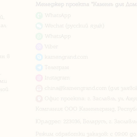
Менеджер проекта "Камень для Дома
WhatsApp
й,
ал
Wechat (русский язык)
WhatsApp
Viber
ан в
kamengrand.com
Телеграм
.
Instagram
ами
china@kamengrand.com (для заявок
ной
Офис проекта: г. Заславль, ул. Ану
Компания ООО Каменьгранд, Республ
Юр.адрес: 223036, Беларусь, г. Заславль
Режим обработки заказов: с 09:00 до 