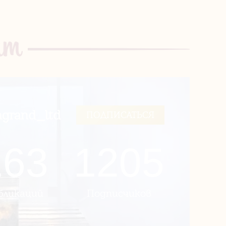
grand_ltd
ПОДПИСАТЬСЯ
163
1205
бликаций
Подписчиков