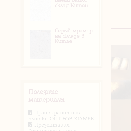
Белый оникс
склад Китай
Серый мрамор
на складе в
Китае
Полезные
материалы
Прайс гранитной
плитки ОПТ FOB XIAMEN
Презентация
Гранитная плитка