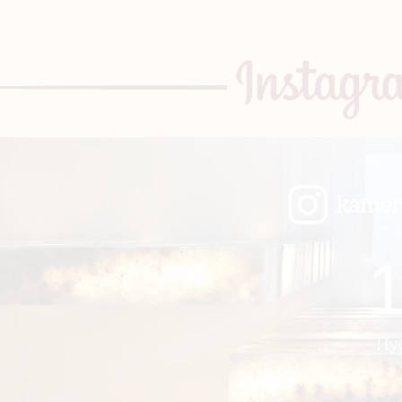
kamen
Пу