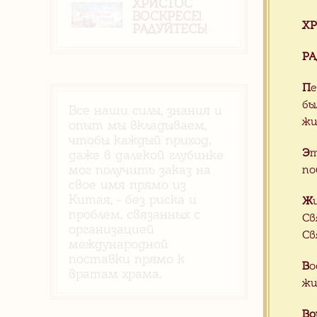
ХРИСТОС
ВОСКРЕСЕ!
ХР
РАДУЙТЕСЬ!
РА
П
е
бы
Все наши силы, знания и
жи
опыт мы вкладываем,
чтобы каждый приход,
Э
т
даже в далекой глубинке
мог получить заказ на
по
свое имя прямо из
Китая, - без риска и
Ж
проблем, связанных с
Св
организацией
Св
международной
поставки прямо к
В
о
вратам храма.
жи
Во