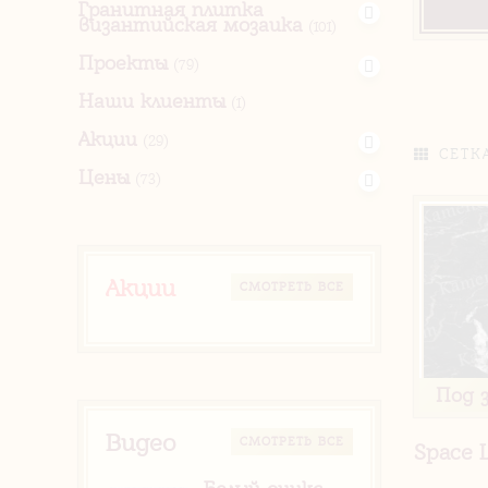
Гранитная плитка
византийская мозаика
(101)
Проекты
(79)
Наши клиенты
(1)
Акции
(29)
СЕТК
Цены
(73)
Акции
CМОТРЕТЬ ВСЕ
Под 
Видео
CМОТРЕТЬ ВСЕ
Space 