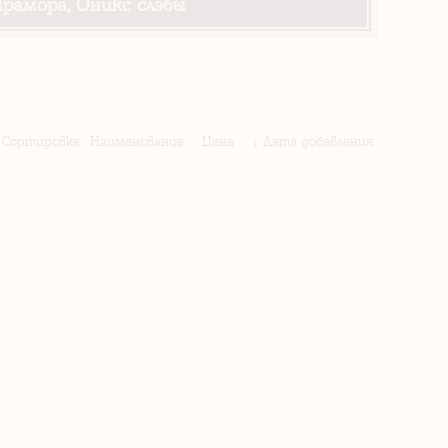
рамора, Оникс слэбы
Сортировка:
Наименование
·
Цена
·
↓ Дата добавления