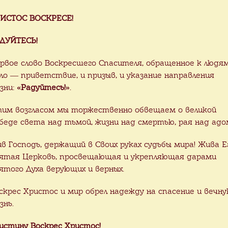
ИСТОС ВОСКРЕСЕ!
ДУЙТЕСЬ!
рвое слово Воскресшего Спасителя, обращенное к людя
ло — приветствие, и призыв, и указание направления
зни:
«Радуйтесь!»
.
им возгласом мы торжественно обвещаем о великой
беде света над тьмой, жизни над смертью, рая над адо
ив Господь, держащий в Своих руках судьбы мира! Жива Е
ятая Церковь, просвещающая и укрепляющая дарами
ятого Духа верующих и верных.
скрес Христос и мир обрел надежду на спасение и вечн
знь.
истину Воскрес Христос!