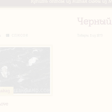
Купить оптом из Китая слэбы из М
Черный
А
СПИСОК
Товары
:
1
из 1873
заказ
Love