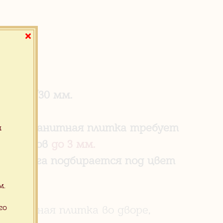
 10/20/30 мм.
расах, гранитная плитка требует
м
ния швов
до 3 мм.
уют.
Фуга подбирается под цвет
м.
го
гранитная плитка во дворе,