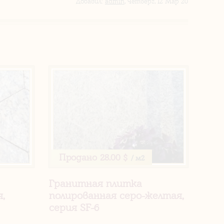
Добавил
:
admin
, Четверг, 12 Мар 20
Продано
28.00 $
/ м2
Гранитная плитка
,
полированная серо-желтая,
серия SF-6