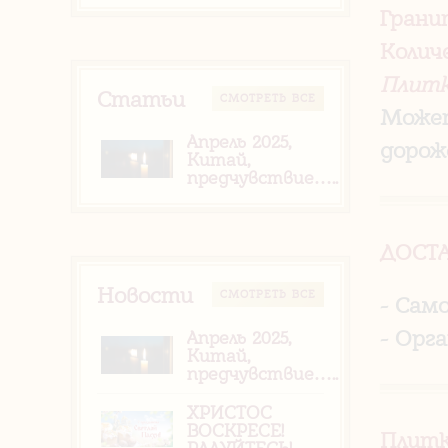
Грани
Колич
Плитк
Статьи
CМОТРЕТЬ ВСЕ
Может
Апрель 2025,
дорож
Китай,
предчувствие…..
ДОСТ
Новости
CМОТРЕТЬ ВСЕ
- Сам
- Орг
Апрель 2025,
Китай,
предчувствие…..
ХРИСТОС
ВОСКРЕСЕ!
Плитк