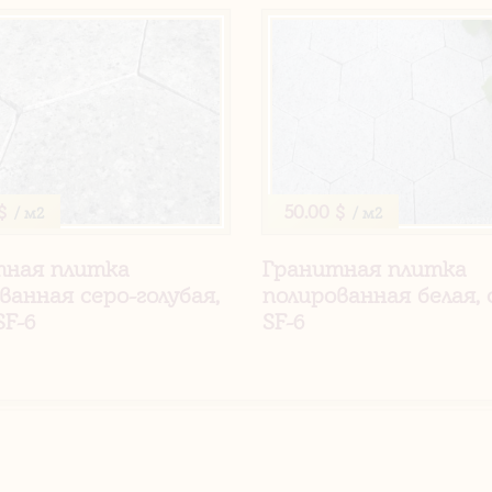
$
50.00 $
/ м2
/ м2
тная плитка
Гранитная плитка
ванная серо-голубая,
полированная белая, 
SF-6
SF-6