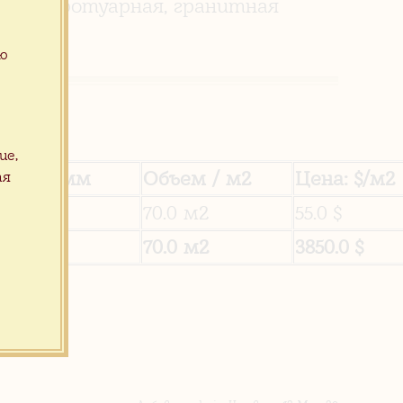
итка тротуарная, гранитная
ую
ие,
щина / мм
Объем / м2
Цена: $/м2
ая
мм
70.0 м2
55.0 $
го
70.0 м2
3850.0 $