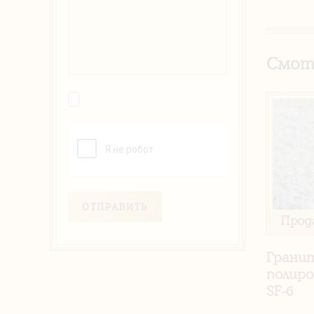
Смот
ОТПРАВИТЬ
Прод
Грани
полиро
SF-6