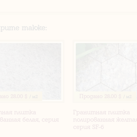
рите также:
ано
28.00 $
Продано
28.00 $
/ м2
/ м2
тная плитка
Гранитная плитка
ванная белая, серия
полированная желтая
серия SF-6