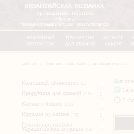
КАМЕННЫЙ
ПРОДУКЦИЯ
КАТАЛОГ
ИКОНОСТАС
ДЛЯ ХРАМОВ
КАМНЯ
И
Главная
/
Гранитная плитка византийская мозаика
/
Для оп
Каменный иконостас
(15)
Тел
Продукция для храмов
(105)
E-ma
Каталог камня
(1182)
Изделия из камня
(439)
Гранитная плитка
византийская мозаика
(101)