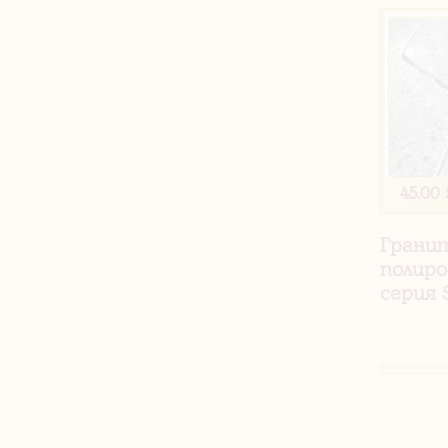
45.00 
Грани
полиро
серия 