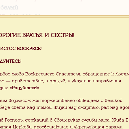
:
белый
Р:
260х260х20 мм
ЧЕСТВО:
70.0 м2
ОРОГИЕ БРАТЬЯ И СЕСТРЫ!
:
$55.0/м2
см. ниже таблицу
ОБ ПРОИЗВОДСТВА:
колотая
ИСТОС ВОСКРЕСЕ!
авливается из гранитных плит толщиной
ДУЙТЕСЬ!
ывается
со швом 5 мм в ландшафте.
кладке в помещениях, на балконах и тер
рвое слово Воскресшего Спасителя, обращенное к людя
ло — приветствие, и призыв, и указание направления
нительной обработки краев
для уменьше
зни:
«Радуйтесь!»
.
ежду плитками внутри помещений
фуг
им возгласом мы торжественно обвещаем о великой
.
беде света над тьмой, жизни над смертью, рая над адо
дшафте швы фугуют по желанию.
ив Господь, держащий в Своих руках судьбы мира! Жива Е
ЛЬЗОВАНИЕ:
гранитная плитка уличная, 
ятая Церковь, просвещающая и укрепляющая дарами