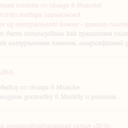
тная плитка со склада в Минске!
ество товара ограничено!
а из натурального камня - гранит плитк
 быть использована как гранитная плит
ек натуральным камнем, ландшафтный д
АВКА
овывоз со склада в Минске
анизуем доставку в Москву и регионы
а термообработанная серия «SF-6»