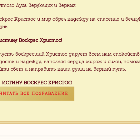
ятого Духа верующих и верных.
скрес Христос и мир обрел надежду на спасение и вечн
ьшие партии плитки можно купить
со с
знь.
тельно пишите нам, узнавайте о товаре 
истину Воскрес Христос!
ересовал!
майте о доставке, мы позаботимся о ней 
пусть воскресший Христос дарует всем нам спокойств
дость и надежду, наполняя сердца миром и силой, помог
е смелее, напишите нам!
йти свет и направить наши души на верный путь.
 ИСТИНУ ВОСКРЕС ХРИСТОС!
ЧИТАТЬ ВСЕ ПОЗРАВЛЕНИЕ
УТЬСЯ НАЗАД