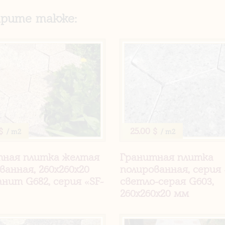
рите также:
$
25.00 $
/ m2
/ m2
тная плитка желтая
Гранитная плитка
ванная, 260х260х20
полированная, серия 
анит G682, серия «SF-
светло-серая G603,
260х260х20 мм