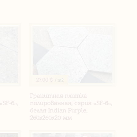
27.00 $
/ m2
Гранитная плитка
«SF-6»,
полированная, серия «SF-6«,
белая Indian Purple,
260х260х20 мм