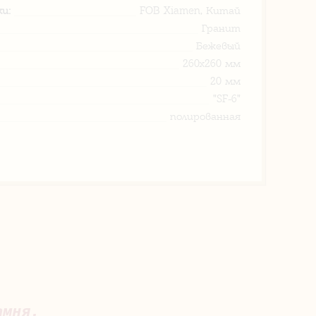
и:
FOB Xiamen, Китай
Гранит
Бежевый
260х260 мм
20 мм
"SF-6"
полированная
амня.