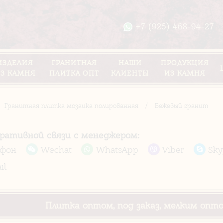
+7 (925) 468-94-27
ИЗДЕЛИЯ
ГРАНИТНАЯ
НАШИ
ПРОДУКЦИЯ
З КАМНЯ
ПЛИТКА ОПТ
КЛИЕНТЫ
ИЗ КАМНЯ
Гранитная плитка мозаика полированная
/
Бежевый гранит
еративной связи с менеджером:
ефон
Wechat
WhatsApp
Viber
Sky
il
Плитка оптом, под заказ, мелким опт