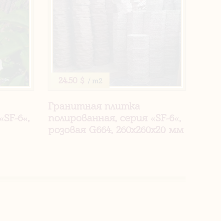
24.50 $
/ m2
Гранитная плитка
«SF-6«,
полированная, серия «SF-6«,
розовая G664, 260х260х20 мм