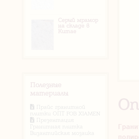
Серый мрамор
на складе в
Китае
Полезные
материалы
Оп
Прайс гранитной
плитки ОПТ FOB XIAMEN
Презентация
Грани
Гранитная плитка
Византийская мозаика
полир