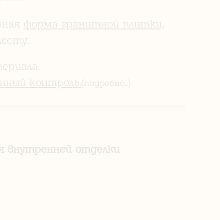
рная
форма гранитной плитки,
соту.
ериала.
нный контроль.
(подробно..)
ля внутренней отделки