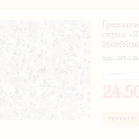
Гранитн
серия «S
260х260х
Арт.: SF6-B-Bi
24.5
ОФОРМИТЬ 