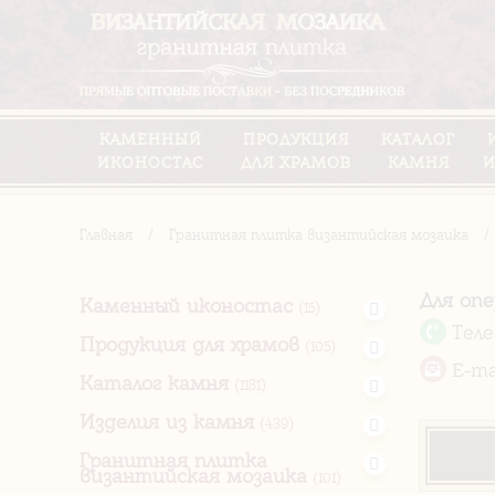
КАМЕННЫЙ
ПРОДУКЦИЯ
КАТАЛОГ
ИКОНОСТАС
ДЛЯ ХРАМОВ
КАМНЯ
И
Главная
/
Гранитная плитка византийская мозаика
/
Для оп
Каменный иконостас
(15)
Тел
Продукция для храмов
(105)
E-ma
Каталог камня
(1181)
Изделия из камня
(439)
Гранитная плитка
византийская мозаика
(101)