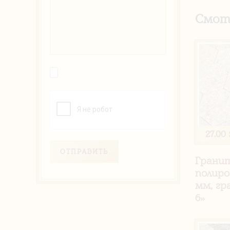
Смот
27.00 
ОТПРАВИТЬ
Грани
полиро
мм, гр
6»