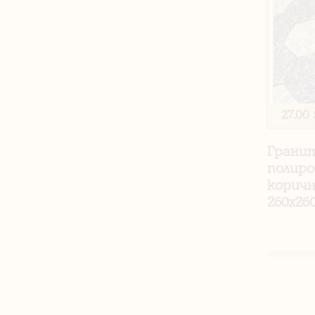
27.00 
Грани
полиро
коричн
260х26