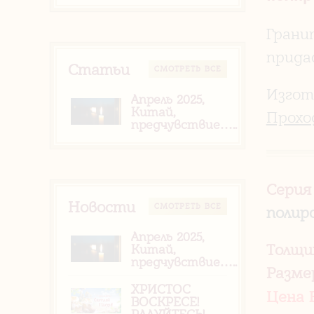
Грани
прида
Статьи
CМОТРЕТЬ ВСЕ
Изгот
Апрель 2025,
Китай,
Прохо
предчувствие…..
Серия
Новости
CМОТРЕТЬ ВСЕ
полир
Апрель 2025,
Толщи
Китай,
предчувствие…..
Разме
ХРИСТОС
Цена 
ВОСКРЕСЕ!