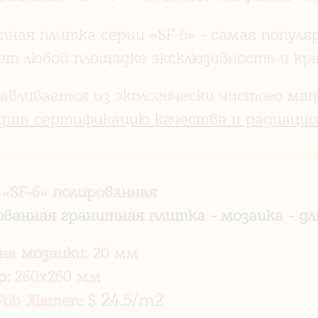
тная плитка серии «SF-6»
-
самая популя
ет любой площадке эксклюзивность и кра
авливается из экологически чистого мат
дит сертификацию качества и радиацио
 «
SF-6
» полированная
ованная гранитная плитка - мозаика - д
на мозаики:
20 мм
р:
260x260 мм
$ 24.5/m2
Fob Xiamen: