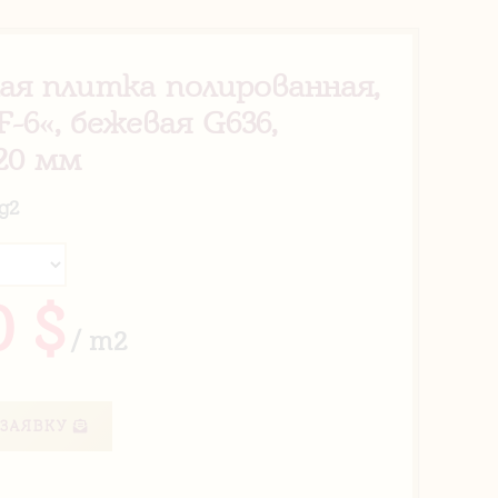
ая плитка полированная,
F-6«, бежевая G636,
20 мм
g2
0 $
/ m2
ЗАЯВКУ