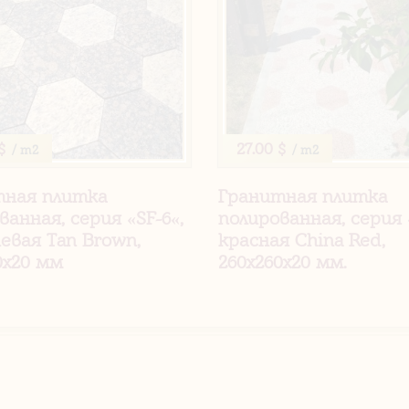
$
27.00 $
/ m2
/ m2
тная плитка
Гранитная плитка
ванная, серия «SF-6«,
полированная, серия 
евая Tan Brown,
красная China Red,
0х20 мм
260х260х20 мм.