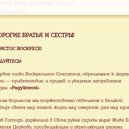
аказ:
мин. партия 1 ящик
:
бежевый
м2 - 54 кг
вка:
1 ящик -15 м2
ОРОГИЕ БРАТЬЯ И СЕСТРЫ!
вка:
в любой порт РФ
аботаем логистику доставки по
ИСТОС ВОСКРЕСЕ!
ДУЙТЕСЬ!
рвое слово Воскресшего Спасителя, обращенное к людя
авим в любой порт РФ!
ло — приветствие, и призыв, и указание направления
зни:
«Радуйтесь!»
.
им возгласом мы торжественно обвещаем о великой
беде света над тьмой, жизни над смертью, рая над адо
роводим Акции! Следите за акц
agram
!
ив Господь, держащий в Своих руках судьбы мира! Жива Е
ятая Церковь, просвещающая и укрепляющая дарами