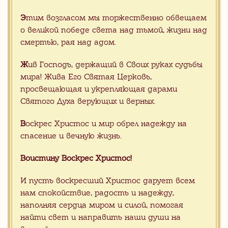
ХРИСТОС ВОСКРЕСЕ!
РАДУЙТЕСЬ!
Э
тим возгласом мы торжественно обвещаем
о великой победе света над тьмой, жизни над
смертью, рая над адом.
Ж
ив Господь, держащий в Своих руках судьбы
Все наши силы, знания и опыт мы
вкладываем, чтобы каждый приход,
мира! Жива Его Святая Церковь,
даже в далекой глубинке мог получить
просвещающая и укрепляющая дарами
заказ на свое имя прямо из Китая, -
Святого Духа верующих и верных.
без риска и проблем, связанных с
организацией международной
В
оскрес Христос и мир обрел надежду на
поставки прямо к вратам храма.
спасение и вечную жизнь.
Воистину Воскрес Христос!
Хотите сделать заказ, но не
И пусть воскресший Христос дарует всем
знаете с чего начать?
нам спокойствие, радость и надежду,
наполняя сердца миром и силой, помогая
Отправьте заявку на консультацию с
найти свет и направить наши души на
Вашими пожелания. Мы с радостью