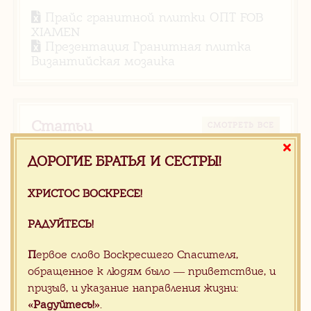
Прайс гранитной плитки ОПТ FOB
XIAMEN
Презентация Гранитная плитка
Византийская мозаика
Статьи
CМОТРЕТЬ ВСЕ
Апрель 2025, Китай,
ДОРОГИЕ БРАТЬЯ И СЕСТРЫ!
предчувствие…..
ХРИСТОС ВОСКРЕСЕ!
РАДУЙТЕСЬ!
Новости
CМОТРЕТЬ ВСЕ
П
ервое слово Воскресшего Спасителя,
Апрель 2025, Китай,
обращенное к людям было — приветствие, и
предчувствие…..
призыв, и указание направления жизни:
«Радуйтесь!»
.