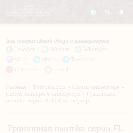
Для оперативной связи с менеджером:
Телефон
Wechat
WhatsApp
Viber
Skype
Телеграм
Instagram
E-mail
Главная
»
Фотоальбом
»
Стили интерьера
»
Стиль Кантри в интерьере
» Гранитная
плитка серии FL-10 в интерьере
Гранитная плитка серии FL-