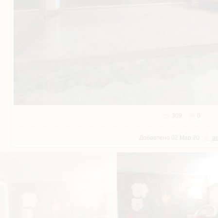
309
0
В реальном размере
1440x10
Добавлено
02 Мар 20
a