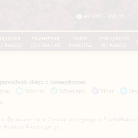
+7 (925) 468-94-27
ИЗДЕЛИЯ
ГРАНИТНАЯ
НАШИ
ПРОДУКЦИЯ
З КАМНЯ
ПЛИТКА ОПТ
КЛИЕНТЫ
ИЗ КАМНЯ
еративной связи с менеджером:
ефон
Wechat
WhatsApp
Viber
Sky
il
»
Фотоальбом
»
Стили интерьера
»
Замковый ст
а желтая в интерьере