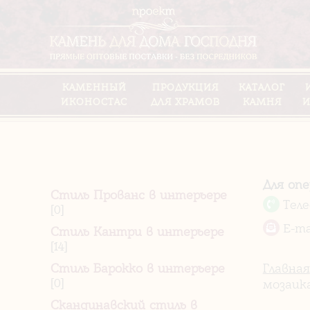
КАМЕННЫЙ
ПРОДУКЦИЯ
КАТАЛОГ
ИКОНОСТАС
ДЛЯ ХРАМОВ
КАМНЯ
И
Для оп
Стиль Прованс в интерьере
Тел
[0]
E-ma
Стиль Кантри в интерьере
[14]
Стиль Барокко в интерьере
Главная
[0]
мозаик
Скандинавский стиль в