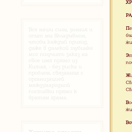
ХР
РА
П
е
Все наши силы, знания и
бы
опыт мы вкладываем,
чтобы каждый приход,
жи
даже в далекой глубинке
мог получить заказ на
Э
т
свое имя прямо из
по
Китая, - без риска и
проблем, связанных с
Ж
организацией
Св
международной
Св
поставки прямо к
вратам храма.
В
о
жи
Во