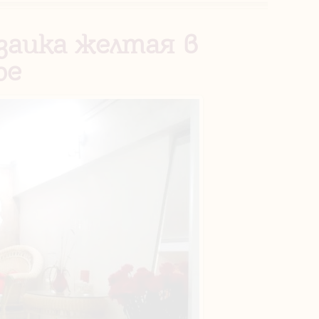
заика желтая в
ре