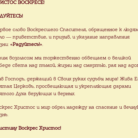
ИСТОС ВОСКРЕСЕ!
ДУЙТЕСЬ!
рвое слово Воскресшего Спасителя, обращенное к людя
ло — приветствие, и призыв, и указание направления
зни:
«Радуйтесь!»
.
им возгласом мы торжественно обвещаем о великой
беде света над тьмой, жизни над смертью, рая над адо
ив Господь, держащий в Своих руках судьбы мира! Жива Е
ятая Церковь, просвещающая и укрепляющая дарами
ятого Духа верующих и верных.
скрес Христос и мир обрел надежду на спасение и вечн
знь.
истину Воскрес Христос!