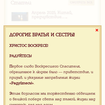
Статьи
CМОТРЕТЬ ВСЕ
Апрель 2025, Китай,
предчувствие…..
ДОРОГИЕ БРАТЬЯ И СЕСТРЫ!
Новости
CМОТРЕТЬ ВСЕ
ХРИСТОС ВОСКРЕСЕ!
Апрель 2025, Китай,
предчувствие…..
РАДУЙТЕСЬ!
П
ервое слово Воскресшего Спасителя,
ХРИСТОС ВОСКРЕСЕ!
обращенное к людям было — приветствие, и
РАДУЙТЕСЬ!
призыв, и указание направления жизни:
«Радуйтесь!»
.
Э
тим возгласом мы торжественно обвещаем
Все наши силы, знания и опыт мы
о великой победе света над тьмой, жизни над
вкладываем, чтобы каждый приход,
смертью, рая над адом.