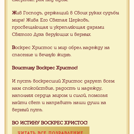
даже в далекой глубинке мог получить
заказ на свое имя прямо из Китая, -
Ж
ив Господь, держащий в Своих руках судьбы
без риска и проблем, связанных с
организацией международной
мира! Жива Его Святая Церковь,
поставки прямо к вратам храма.
просвещающая и укрепляющая дарами
Святого Духа верующих и верных.
В
оскрес Христос и мир обрел надежду на
Хотите сделать заказ, но не
спасение и вечную жизнь.
знаете с чего начать?
Воистину Воскрес Христос!
Отправьте заявку на консультацию с
И пусть воскресший Христос дарует всем
Вашими пожелания. Мы с радостью
Вам поможем
нам спокойствие, радость и надежду,
наполняя сердца миром и силой, помогая
найти свет и направить наши души на
верный путь.
ВО ИСТИНУ ВОСКРЕС ХРИСТОС!
ЧИТАТЬ ВСЕ ПОЗРАВЛЕНИЕ