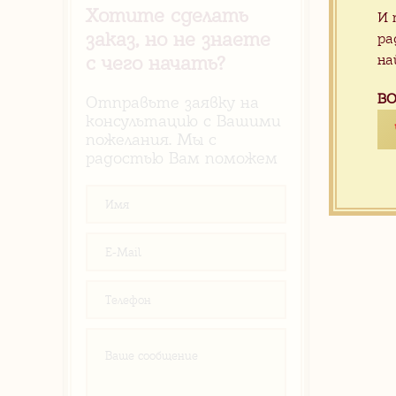
Русино
Хотите сделать
И 
заказ, но не знаете
ра
на
с чего начать?
ВО
Отправьте заявку на
консультацию с Вашими
пожелания. Мы с
радостью Вам поможем