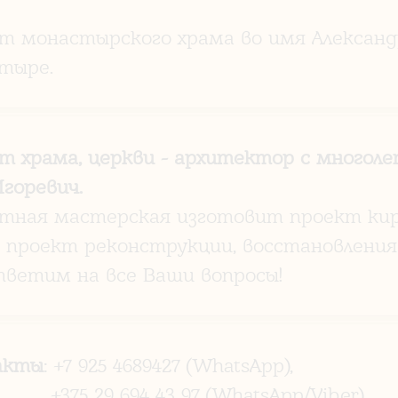
т монастырского храма во имя Александ
тыре.
т храма, церкви - архитектор с много
Игоревич.
тная мастерская изготовит проект кирп
, проект реконструкции, восстановления 
ветим на все Ваши вопросы!
акты
: +7 925 4689427 (WhatsApp),
 29 694 43 97 (WhatsApp/Viber)