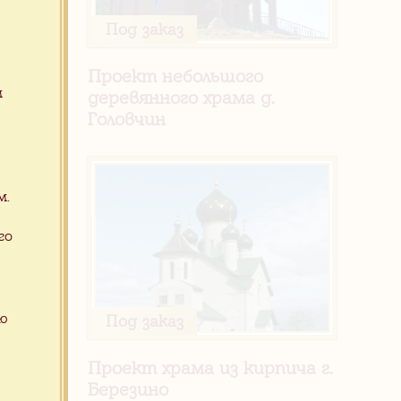
Под заказ
рама в
Проект небольшого
м
деревянного храма д.
Головчин
м.
го
ую
Под заказ
Проект храма из кирпича г.
 д.
Березино