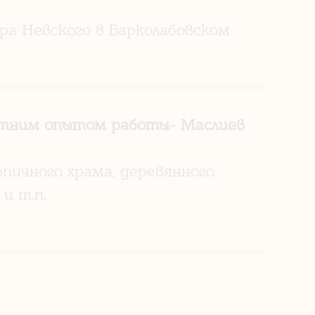
ра Невского в Барколабовском
летним опытом работы- Маслиев
ичного храма, деревянного
и т.п.