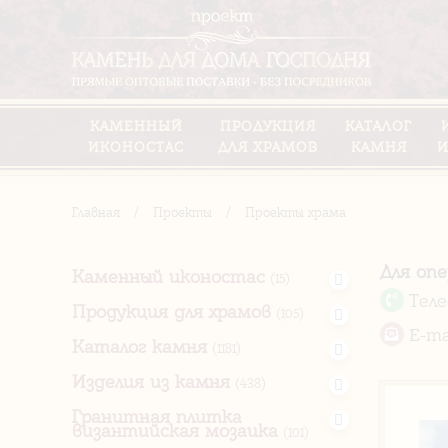
КАМЕННЫЙ
ПРОДУКЦИЯ
КАТАЛОГ
ИКОНОСТАС
ДЛЯ ХРАМОВ
КАМНЯ
И
Главная
/
Проекты
/
Проекты храма
Для оп
Каменный иконостас
(15)
Тел
Продукция для храмов
(105)
E-ma
Каталог камня
(1181)
Изделия из камня
(438)
Гранитная плитка
византийская мозаика
(101)