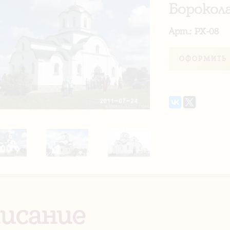
Борокол
Арт.: PX-08
ОФОРМИТЬ 
исание