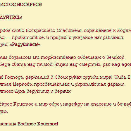
ИСТОС ВОСКРЕСЕ!
заказ
Под заказ
ДУЙТЕСЬ!
т храма
Проект каменного х
рвое слово Воскресшего Спасителя, обращенное к людя
струкции) в Великой
г. Вилейка
ло — приветствие, и призыв, и указание направления
тве
зни:
«Радуйтесь!»
.
им возгласом мы торжественно обвещаем о великой
беде света над тьмой, жизни над смертью, рая над адо
ив Господь, держащий в Своих руках судьбы мира! Жива Е
ятая Церковь, просвещающая и укрепляющая дарами
ятого Духа верующих и верных.
скрес Христос и мир обрел надежду на спасение и вечн
заказ
Под заказ
знь.
т небольшого
Проект храма -
истину Воскрес Христос!
нного храма д.
реставрация из руин