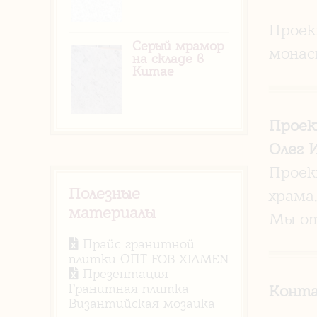
Проек
Серый мрамор
монас
на складе в
Китае
Проек
Олег 
Проек
Полезные
храма
материалы
Мы от
Прайс гранитной
плитки ОПТ FOB XIAMEN
Презентация
Гранитная плитка
Конт
Византийская мозаика
+375