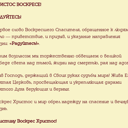
ИСТОС ВОСКРЕСЕ!
ДУЙТЕСЬ!
рвое слово Воскресшего Спасителя, обращенное к людя
ло — приветствие, и призыв, и указание направления
зни:
«Радуйтесь!»
.
им возгласом мы торжественно обвещаем о великой
беде света над тьмой, жизни над смертью, рая над адо
ив Господь, держащий в Своих руках судьбы мира! Жива Е
ятая Церковь, просвещающая и укрепляющая дарами
ятого Духа верующих и верных.
скрес Христос и мир обрел надежду на спасение и вечн
знь.
истину Воскрес Христос!