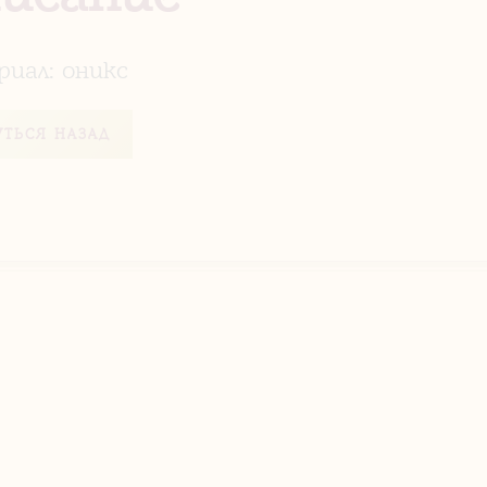
иал: оникс
УТЬСЯ НАЗАД