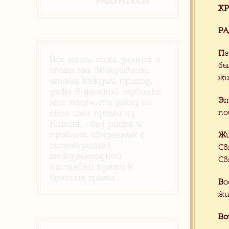
РАДУЙТЕСЬ!
ХР
РА
П
е
Все наши силы, знания и
бы
опыт мы вкладываем,
жи
чтобы каждый приход,
даже в далекой глубинке
Э
т
мог получить заказ на
по
свое имя прямо из
Китая, - без риска и
проблем, связанных с
Ж
организацией
Св
международной
Св
поставки прямо к
вратам храма.
В
о
жи
Во