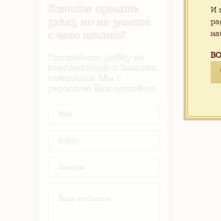
Хотите сделать
И 
заказ, но не знаете
ра
на
с чего начать?
ВО
Отправьте заявку на
консультацию с Вашими
пожелания. Мы с
радостью Вам поможем