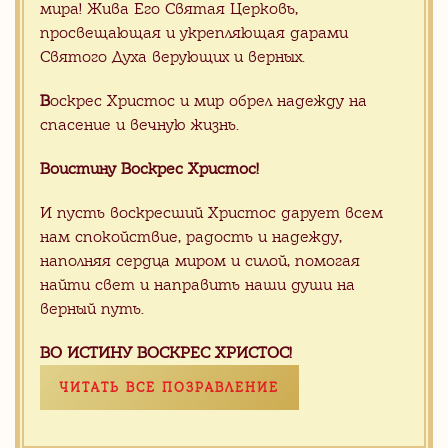
мира! Жива Его Святая Церковь,
Акции
просвещающая и укрепляющая дарами
(29)
Святого Духа верующих и верных.
Цены
(73)
В
оскрес Христос и мир обрел надежду на
спасение и вечную жизнь.
Акции
CМОТРЕТЬ ВСЕ
Воистину Воскрес Христос!
И пусть воскресший Христос дарует всем
нам спокойствие, радость и надежду,
Видео
наполняя сердца миром и силой, помогая
CМОТРЕТЬ ВСЕ
найти свет и направить наши души на
Белый оникс склад Китай
верный путь.
ВО ИСТИНУ ВОСКРЕС ХРИСТОС!
ЧИТАТЬ ВСЕ ПОЗРАВЛЕНИЕ
Серый мрамор на складе в
Китае