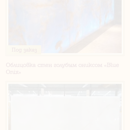
Под заказ
Облицовка стен голубым ониксом «Blue
Onix»