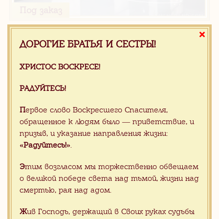
Под заказ
Белый нефрит с подсветкой
ДОРОГИЕ БРАТЬЯ И СЕСТРЫ!
ХРИСТОС ВОСКРЕСЕ!
РАДУЙТЕСЬ!
Каменный иконостас
(15)
П
ервое слово Воскресшего Спасителя,
обращенное к людям было — приветствие, и
Продукция для храмов
(105)
призыв, и указание направления жизни:
Каталог камня
(1184)
«Радуйтесь!»
.
Изделия из камня
(437)
Э
тим возгласом мы торжественно обвещаем
Гранитная плитка византийская
о великой победе света над тьмой, жизни над
мозаика
(101)
смертью, рая над адом.
Проекты
(79)
Ж
ив Господь, держащий в Своих руках судьбы
Наши клиенты
(1)