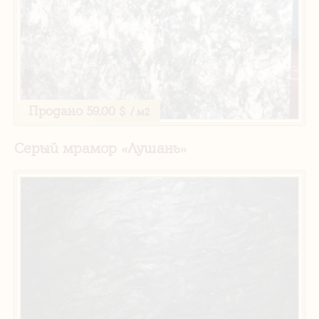
Продано
59.00 $
/ м2
Серый мрамор «Лушань»