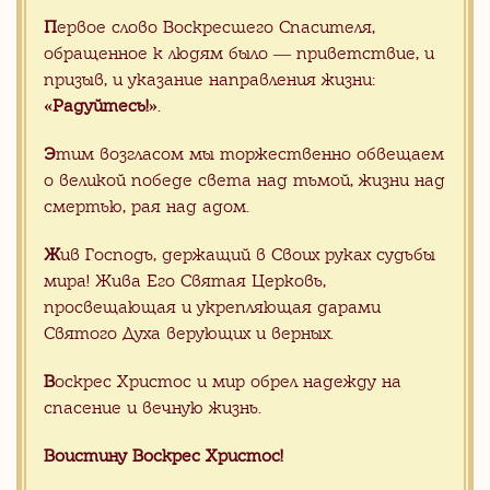
Серый мрамор на складе в
Китае
П
ервое слово Воскресшего Спасителя,
обращенное к людям было — приветствие, и
призыв, и указание направления жизни:
«Радуйтесь!»
.
Э
тим возгласом мы торжественно обвещаем
о великой победе света над тьмой, жизни над
Полезные материалы
смертью, рая над адом.
Ж
ив Господь, держащий в Своих руках судьбы
Прайс гранитной плитки ОПТ FOB
XIAMEN
мира! Жива Его Святая Церковь,
Презентация Гранитная плитка
просвещающая и укрепляющая дарами
Византийская мозаика
Святого Духа верующих и верных.
В
оскрес Христос и мир обрел надежду на
спасение и вечную жизнь.
Статьи
CМОТРЕТЬ ВСЕ
Воистину Воскрес Христос!
Апрель 2025, Китай,