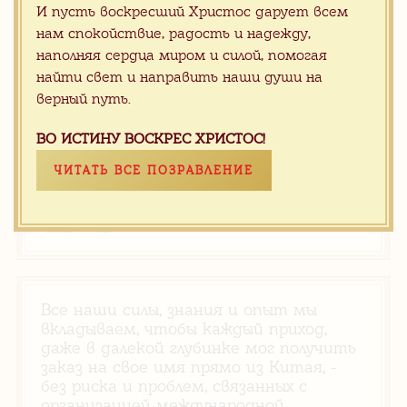
предчувствие…..
И пусть воскресший Христос дарует всем
нам спокойствие, радость и надежду,
наполняя сердца миром и силой, помогая
найти свет и направить наши души на
Новости
верный путь.
CМОТРЕТЬ ВСЕ
Апрель 2025, Китай,
ВО ИСТИНУ ВОСКРЕС ХРИСТОС!
предчувствие…..
ЧИТАТЬ ВСЕ ПОЗРАВЛЕНИЕ
ХРИСТОС ВОСКРЕСЕ!
РАДУЙТЕСЬ!
Все наши силы, знания и опыт мы
вкладываем, чтобы каждый приход,
даже в далекой глубинке мог получить
заказ на свое имя прямо из Китая, -
без риска и проблем, связанных с
организацией международной