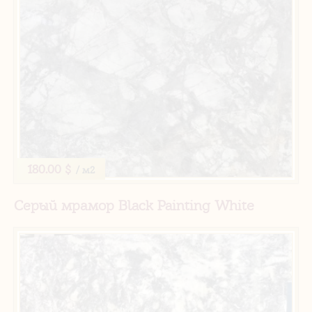
180.00 $
/ м2
Серый мрамор Black Painting White