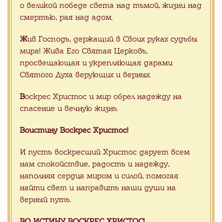
о великой победе света над тьмой, жизни над
Все наши силы, знания и опыт мы
смертью, рая над адом.
вкладываем, чтобы каждый приход,
даже в далекой глубинке мог получить
Ж
ив Господь, держащий в Своих руках судьбы
заказ на свое имя прямо из Китая, -
мира! Жива Его Святая Церковь,
без риска и проблем, связанных с
просвещающая и укрепляющая дарами
организацией международной
Святого Духа верующих и верных.
поставки прямо к вратам храма.
В
оскрес Христос и мир обрел надежду на
спасение и вечную жизнь.
Хотите сделать заказ, но не
Воистину Воскрес Христос!
знаете с чего начать?
И пусть воскресший Христос дарует всем
Отправьте заявку на консультацию с
нам спокойствие, радость и надежду,
Вашими пожелания. Мы с радостью
наполняя сердца миром и силой, помогая
Вам поможем
найти свет и направить наши души на
верный путь.
ВО ИСТИНУ ВОСКРЕС ХРИСТОС!