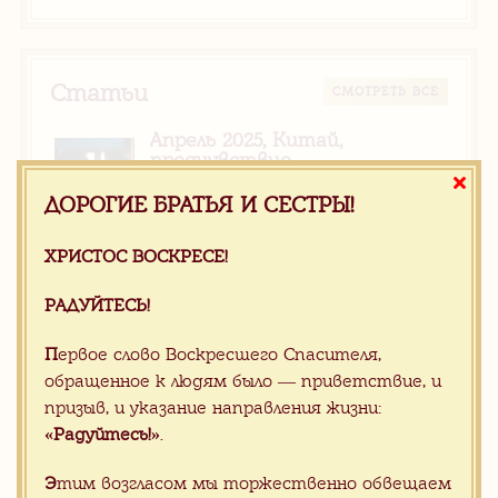
Статьи
CМОТРЕТЬ ВСЕ
Апрель 2025, Китай,
предчувствие…..
ДОРОГИЕ БРАТЬЯ И СЕСТРЫ!
ХРИСТОС ВОСКРЕСЕ!
Новости
CМОТРЕТЬ ВСЕ
РАДУЙТЕСЬ!
Апрель 2025, Китай,
предчувствие…..
П
ервое слово Воскресшего Спасителя,
обращенное к людям было — приветствие, и
ХРИСТОС ВОСКРЕСЕ!
призыв, и указание направления жизни:
РАДУЙТЕСЬ!
«Радуйтесь!»
.
Э
тим возгласом мы торжественно обвещаем