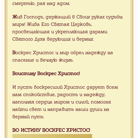
вкладываем, чтобы каждый приход,
смертью, рая над адом.
даже в далекой глубинке мог получить
заказ на свое имя прямо из Китая, -
Ж
ив Господь, держащий в Своих руках судьбы
без риска и проблем, связанных с
мира! Жива Его Святая Церковь,
организацией международной
просвещающая и укрепляющая дарами
поставки прямо к вратам храма.
Святого Духа верующих и верных.
В
оскрес Христос и мир обрел надежду на
спасение и вечную жизнь.
Хотите сделать заказ, но не
знаете с чего начать?
Воистину Воскрес Христос!
Отправьте заявку на консультацию с
И пусть воскресший Христос дарует всем
Вашими пожелания. Мы с радостью
нам спокойствие, радость и надежду,
Вам поможем
наполняя сердца миром и силой, помогая
найти свет и направить наши души на
верный путь.
ВО ИСТИНУ ВОСКРЕС ХРИСТОС!