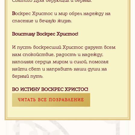
Святого Духа верующих и верных.
В
оскрес Христос и мир обрел надежду на
спасение и вечную жизнь.
Воистину Воскрес Христос!
И пусть воскресший Христос дарует всем
355.00 $
/ м2
нам спокойствие, радость и надежду,
наполняя сердца миром и силой, помогая
Модульная плитка для пола Andante-21
найти свет и направить наши души на
верный путь.
ВО ИСТИНУ ВОСКРЕС ХРИСТОС!
ЧИТАТЬ ВСЕ ПОЗРАВЛЕНИЕ