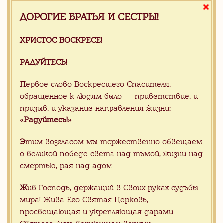
ДОРОГИЕ БРАТЬЯ И СЕСТРЫ!
ХРИСТОС ВОСКРЕСЕ!
РАДУЙТЕСЬ!
П
ервое слово Воскресшего Спасителя,
обращенное к людям было — приветствие, и
призыв, и указание направления жизни:
«Радуйтесь!»
.
508.00 $
/ м2
Э
тим возгласом мы торжественно обвещаем
о великой победе света над тьмой, жизни над
Модульная плитка для пола Andante-23
смертью, рая над адом.
Ж
ив Господь, держащий в Своих руках судьбы
мира! Жива Его Святая Церковь,
просвещающая и укрепляющая дарами