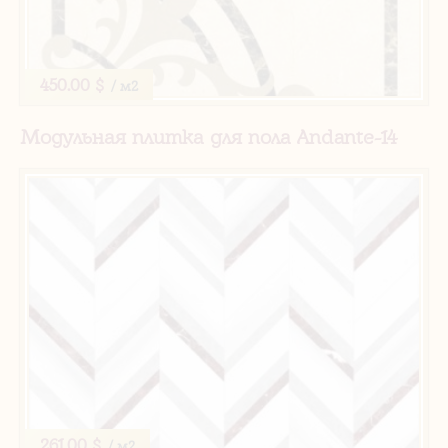
450.00 $
/ м2
Модульная плитка для пола Andante-14
261.00 $
/ м2