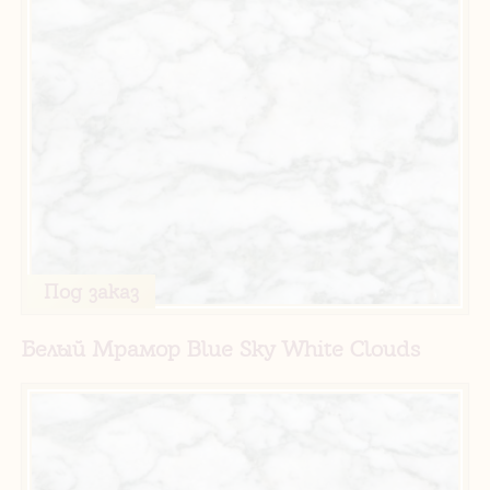
Под заказ
Белый Мрамор Blue Sky White Clouds