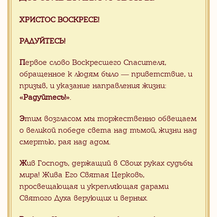
Каменный иконостас
(15)
ХРИСТОС ВОСКРЕСЕ!
Продукция для храмов
(105)
РАДУЙТЕСЬ!
Каталог камня
(1178)
П
ервое слово Воскресшего Спасителя,
Изделия из камня
(438)
обращенное к людям было — приветствие, и
Гранитная плитка византийская
призыв, и указание направления жизни:
мозаика
(101)
«Радуйтесь!»
.
Проекты
(79)
Э
тим возгласом мы торжественно обвещаем
Наши клиенты
(1)
о великой победе света над тьмой, жизни над
Акции
(29)
смертью, рая над адом.
Цены
(73)
Ж
ив Господь, держащий в Своих руках судьбы
мира! Жива Его Святая Церковь,
просвещающая и укрепляющая дарами
Акции
CМОТРЕТЬ ВСЕ
Святого Духа верующих и верных.