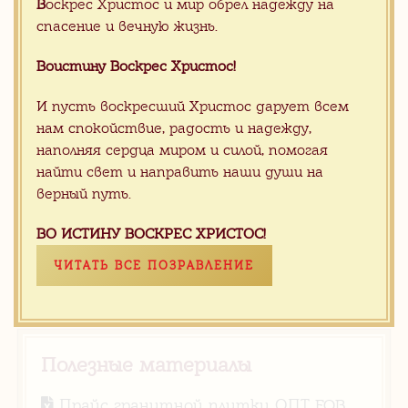
В
оскрес Христос и мир обрел надежду на
спасение и вечную жизнь.
Видео
CМОТРЕТЬ ВСЕ
Воистину Воскрес Христос!
Белый оникс склад Китай
И пусть воскресший Христос дарует всем
нам спокойствие, радость и надежду,
наполняя сердца миром и силой, помогая
найти свет и направить наши души на
верный путь.
Серый мрамор на складе в
Китае
ВО ИСТИНУ ВОСКРЕС ХРИСТОС!
ЧИТАТЬ ВСЕ ПОЗРАВЛЕНИЕ
Полезные материалы
Прайс гранитной плитки ОПТ FOB