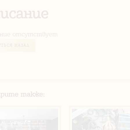
исание
ние отсутствует
УТЬСЯ НАЗАД
рите также: