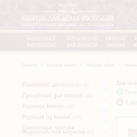
КАМЕННЫЙ
ПРОДУКЦИЯ
КАТАЛОГ
ИКОНОСТАС
ДЛЯ ХРАМОВ
КАМНЯ
И
Главная
/
Каталог камня
/
Нефрит цвет
/
Зелен
Для оп
Каменный иконостас
(15)
Тел
Продукция для храмов
(105)
E-ma
Каталог камня
(1181)
Изделия из камня
(438)
Гранитная плитка
византийская мозаика
(101)