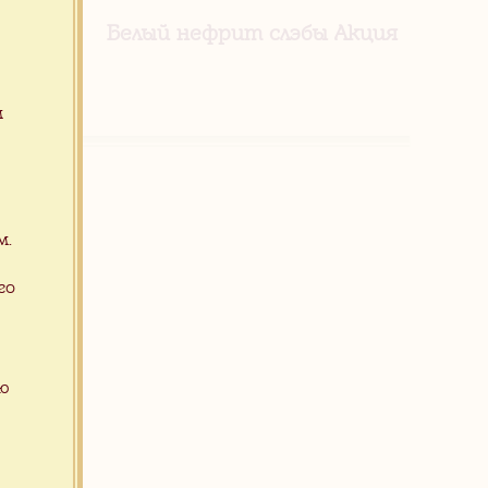
убым
Белый нефрит слэбы Акция
м
м.
го
ую