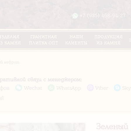
+7 (925) 468-94-27
ИЗДЕЛИЯ
ГРАНИТНАЯ
НАШИ
ПРОДУКЦИЯ
З КАМНЯ
ПЛИТКА ОПТ
КЛИЕНТЫ
ИЗ КАМНЯ
ый нефрит
еративной связи с менеджером:
ефон
Wechat
WhatsApp
Viber
Sky
il
Зеленый