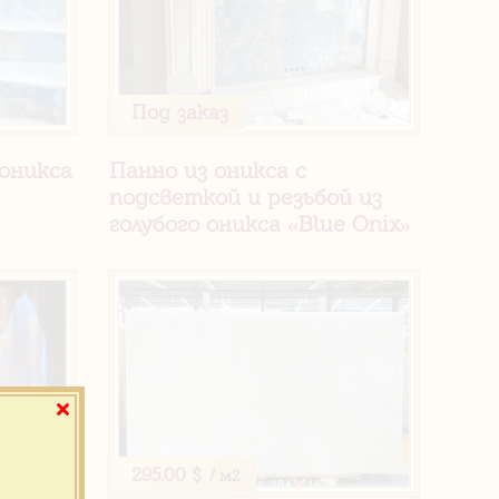
Под заказ
 оникса
Панно из оникса с
подсветкой и резьбой из
голубого оникса «Blue Onix»
295.00 $
/ м2