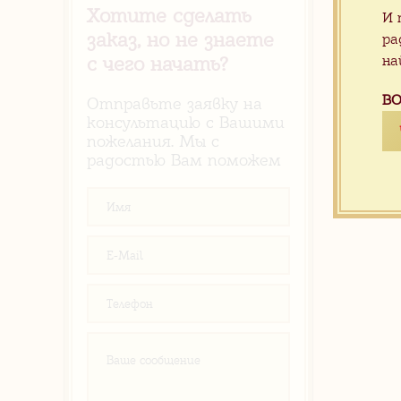
Хотите сделать
И 
заказ, но не знаете
ра
на
с чего начать?
ВО
Отправьте заявку на
консультацию с Вашими
пожелания. Мы с
радостью Вам поможем