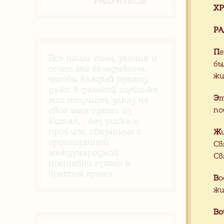
РАДУЙТЕСЬ!
ХР
Панно 
«Blue 
РА
П
е
Все наши силы, знания и
бы
опыт мы вкладываем,
жи
чтобы каждый приход,
даже в далекой глубинке
Э
т
мог получить заказ на
по
свое имя прямо из
Китая, - без риска и
проблем, связанных с
Ж
организацией
Св
международной
Св
поставки прямо к
вратам храма.
В
о
жи
Во