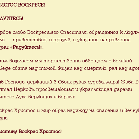
ИСТОС ВОСКРЕСЕ!
с резьбой из оникса
Облицовка стен гол
Onix»
ониксом «Blue Onix»
ДУЙТЕСЬ!
рвое слово Воскресшего Спасителя, обращенное к людя
ло — приветствие, и призыв, и указание направления
зни:
«Радуйтесь!»
.
им возгласом мы торжественно обвещаем о великой
беде света над тьмой, жизни над смертью, рая над адо
ив Господь, держащий в Своих руках судьбы мира! Жива Е
ятая Церковь, просвещающая и укрепляющая дарами
ятого Духа верующих и верных.
скрес Христос и мир обрел надежду на спасение и вечн
знь.
истину Воскрес Христос!