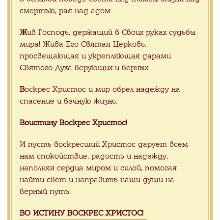
Все наши силы, знания и опыт мы
смертью, рая над адом.
вкладываем, чтобы каждый приход,
даже в далекой глубинке мог получить
Ж
ив Господь, держащий в Своих руках судьбы
заказ на свое имя прямо из Китая, -
мира! Жива Его Святая Церковь,
без риска и проблем, связанных с
организацией международной
просвещающая и укрепляющая дарами
поставки прямо к вратам храма.
Святого Духа верующих и верных.
В
оскрес Христос и мир обрел надежду на
спасение и вечную жизнь.
Хотите сделать заказ, но не
Воистину Воскрес Христос!
знаете с чего начать?
И пусть воскресший Христос дарует всем
Отправьте заявку на консультацию с
нам спокойствие, радость и надежду,
Вашими пожелания. Мы с радостью
Вам поможем
наполняя сердца миром и силой, помогая
найти свет и направить наши души на
верный путь.
ВО ИСТИНУ ВОСКРЕС ХРИСТОС!