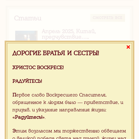
Статьи
CМОТРЕТЬ ВСЕ
Апрель 2025, Китай,
предчувствие…..
ДОРОГИЕ БРАТЬЯ И СЕСТРЫ!
ХРИСТОС ВОСКРЕСЕ!
Новости
CМОТРЕТЬ ВСЕ
РАДУЙТЕСЬ!
Апрель 2025, Китай,
предчувствие…..
П
ервое слово Воскресшего Спасителя,
обращенное к людям было — приветствие, и
ХРИСТОС ВОСКРЕСЕ!
РАДУЙТЕСЬ!
призыв, и указание направления жизни:
«Радуйтесь!»
.
Э
тим возгласом мы торжественно обвещаем
о великой победе света над тьмой, жизни над